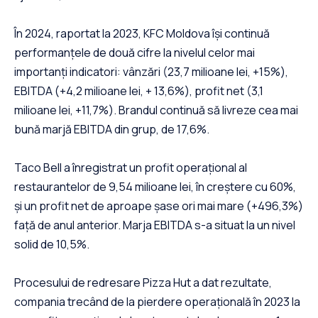
În 2024, raportat la 2023, KFC Moldova își continuă
performanțele de două cifre la nivelul celor mai
importanți indicatori: vânzări (23,7 milioane lei, +15%),
EBITDA (+4,2 milioane lei, + 13,6%), profit net (3,1
milioane lei, +11,7%). Brandul continuă să livreze cea mai
bună marjă EBITDA din grup, de 17,6%.
Taco Bell a înregistrat un profit operațional al
restaurantelor de 9,54 milioane lei, în creștere cu 60%,
și un profit net de aproape șase ori mai mare (+496,3%)
față de anul anterior. Marja EBITDA s-a situat la un nivel
solid de 10,5%.
Procesului de redresare Pizza Hut a dat rezultate,
compania trecând de la pierdere operațională în 2023 la