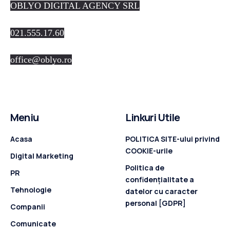
OBLYO DIGITAL AGENCY SRL
021.555.17.60
office@oblyo.ro
Meniu
Linkuri Utile
Acasa
POLITICA SITE-ului privind
COOKIE-urile
Digital Marketing
Politica de
PR
confidenţialitate a
Tehnologie
datelor cu caracter
personal [GDPR]
Companii
Comunicate