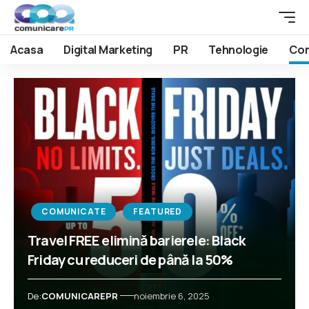
Acasa
Digital Marketing
PR
Tehnologie
Com
COMUNICATE
FEATURED
Travel FREE elimină barierele: Black
Friday cu reduceri de până la 50%
De:
COMUNICAREPR
noiembrie 6, 2025