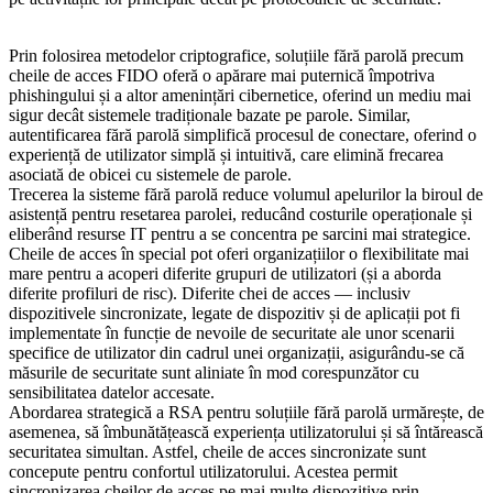
Prin folosirea metodelor criptografice, soluțiile fără parolă precum
cheile de acces FIDO oferă o apărare mai puternică împotriva
phishingului și a altor amenințări cibernetice, oferind un mediu mai
sigur decât sistemele tradiționale bazate pe parole. Similar,
autentificarea fără parolă simplifică procesul de conectare, oferind o
experiență de utilizator simplă și intuitivă, care elimină frecarea
asociată de obicei cu sistemele de parole.
Trecerea la sisteme fără parolă reduce volumul apelurilor la biroul de
asistență pentru resetarea parolei, reducând costurile operaționale și
eliberând resurse IT pentru a se concentra pe sarcini mai strategice.
Cheile de acces în special pot oferi organizațiilor o flexibilitate mai
mare pentru a acoperi diferite grupuri de utilizatori (și a aborda
diferite profiluri de risc). Diferite chei de acces — inclusiv
dispozitivele sincronizate, legate de dispozitiv și de aplicații pot fi
implementate în funcție de nevoile de securitate ale unor scenarii
specifice de utilizator din cadrul unei organizații, asigurându-se că
măsurile de securitate sunt aliniate în mod corespunzător cu
sensibilitatea datelor accesate.
Abordarea strategică a RSA pentru soluțiile fără parolă urmărește, de
asemenea, să îmbunătățească experiența utilizatorului și să întărească
securitatea simultan. Astfel, cheile de acces sincronizate sunt
concepute pentru confortul utilizatorului. Acestea permit
sincronizarea cheilor de acces pe mai multe dispozitive prin