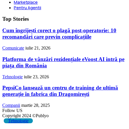
Marketplace
Pentru Agentii
Top Stories
Cum îngrijești corect o plagă post-operatorie: 10
recomandări care previn complicațiile
Comunicate
iulie 21, 2026
Platforma de vânzări rezidențiale eVoost AI intră pe
piața din România
Tehnologie
iulie 23, 2026
PepsiCo lansează un centru de training de ultimă
generație în fabrica din Dragomirești
Companii
martie 28, 2025
Follow US
Copyright 2024 ©Publyo
Tehnologie