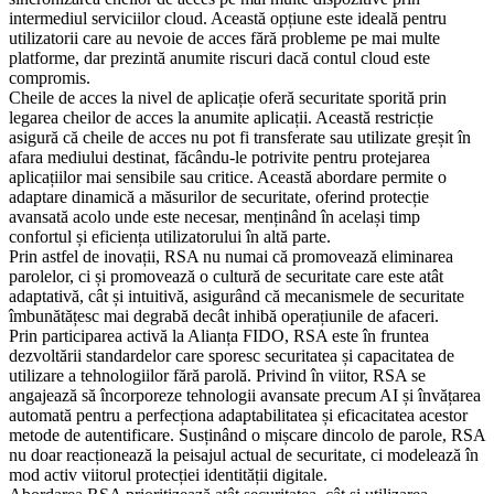
intermediul serviciilor cloud. Această opțiune este ideală pentru
utilizatorii care au nevoie de acces fără probleme pe mai multe
platforme, dar prezintă anumite riscuri dacă contul cloud este
compromis.
Cheile de acces la nivel de aplicație oferă securitate sporită prin
legarea cheilor de acces la anumite aplicații. Această restricție
asigură că cheile de acces nu pot fi transferate sau utilizate greșit în
afara mediului destinat, făcându-le potrivite pentru protejarea
aplicațiilor mai sensibile sau critice. Această abordare permite o
adaptare dinamică a măsurilor de securitate, oferind protecție
avansată acolo unde este necesar, menținând în același timp
confortul și eficiența utilizatorului în altă parte.
Prin astfel de inovații, RSA nu numai că promovează eliminarea
parolelor, ci și promovează o cultură de securitate care este atât
adaptativă, cât și intuitivă, asigurând că mecanismele de securitate
îmbunătățesc mai degrabă decât inhibă operațiunile de afaceri.
Prin participarea activă la Alianța FIDO, RSA este în fruntea
dezvoltării standardelor care sporesc securitatea și capacitatea de
utilizare a tehnologiilor fără parolă. Privind în viitor, RSA se
angajează să încorporeze tehnologii avansate precum AI și învățarea
automată pentru a perfecționa adaptabilitatea și eficacitatea acestor
metode de autentificare. Susținând o mișcare dincolo de parole, RSA
nu doar reacționează la peisajul actual de securitate, ci modelează în
mod activ viitorul protecției identității digitale.