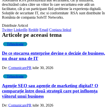
Abordarea RSA prioritizează atât securitatea, cât și utilizarea,
deschizând calea către un viitor în care securitatea este atât un
facilitator, cât și un participant fără probleme la experiența digitală.
Soluțiile de securitate IT, risc si conformitate RSA sunt distribuite în
România de compania SolvIT Networks.
Distribuie Articol
Twitter
LinkedIn
Reddit
Email
Copiaza linkul
Articole pe aceeasi tema
Tehnologie
De ce stocarea enterprise devine o decizie de business,
nu doar una de IT
De:
ComunicarePR
iulie 30, 2026
Tehnologie
Agenție SEO sau agenție de marketing digital? O
comparație între două strategii care pot influența
viitorul unui business
De:
ComunicarePR
iulie 30, 2026