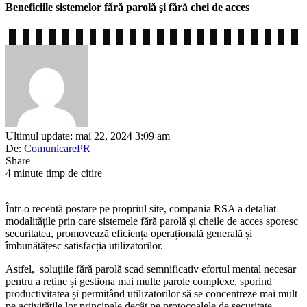
Beneficiile sistemelor fără parolă şi fără chei de acces
Ultimul update: mai 22, 2024 3:09 am
De:
ComunicarePR
Share
4 minute timp de citire
Într-o recentă postare pe propriul site, compania RSA a detaliat
modalitățile prin care sistemele fără parolă și cheile de acces sporesc
securitatea, promovează eficiența operațională generală și
îmbunătățesc satisfacția utilizatorilor.
Astfel, soluțiile fără parolă scad semnificativ efortul mental necesar
pentru a reține și gestiona mai multe parole complexe, sporind
productivitatea și permițând utilizatorilor să se concentreze mai mult
pe activitățile lor principale decât pe protocoalele de securitate.