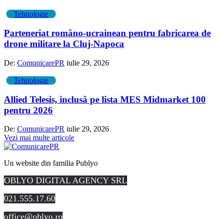
Tehnologie
Parteneriat româno-ucrainean pentru fabricarea de
drone militare la Cluj-Napoca
De:
ComunicarePR
iulie 29, 2026
Tehnologie
Allied Telesis, inclusă pe lista MES Midmarket 100
pentru 2026
De:
ComunicarePR
iulie 29, 2026
Vezi mai multe articole
Un website din familia Publyo
OBLYO DIGITAL AGENCY SRL
021.555.17.60
office@oblyo.ro