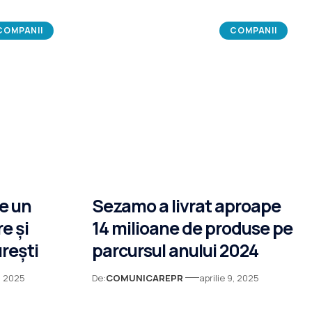
COMPANII
COMPANII
e un
Sezamo a livrat aproape
e și
14 milioane de produse pe
rești
parcursul anului 2024
9, 2025
De:
COMUNICAREPR
aprilie 9, 2025