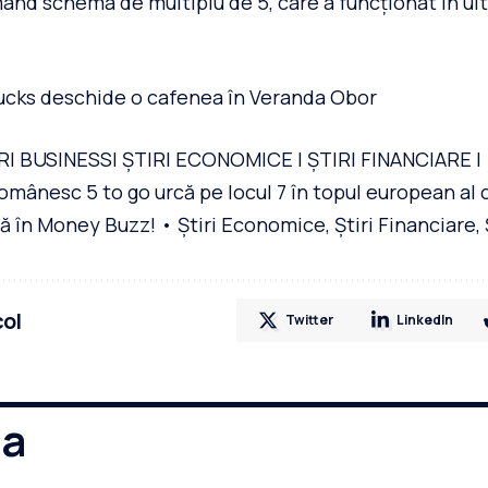
nd schema de multiplu de 5, care a funcționat în ulti
ucks deschide o cafenea în Veranda Obor
RI BUSINESS| ȘTIRI ECONOMICE | ȘTIRI FINANCIARE |
românesc 5 to go urcă pe locul 7 în topul european al 
ă în Money Buzz! • Știri Economice, Știri Financiare, 
col
Twitter
LinkedIn
ma