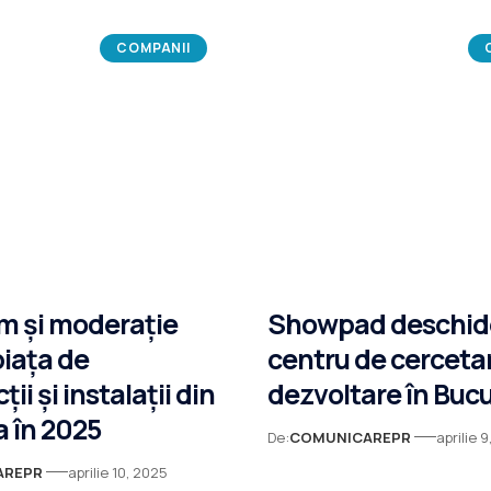
COMPANII
m și moderație
Showpad deschid
piața de
centru de cercetar
ii și instalații din
dezvoltare în Bucu
 în 2025
De:
COMUNICAREPR
aprilie 
AREPR
aprilie 10, 2025