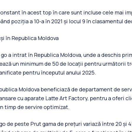
constant în acest top în care sunt incluse cele mai i
ând poziția a 10-a în 2021 și locul 9 în clasamentul de
 și în Republica Moldova
 go a intrat în Republica Moldova, unde a deschis prim
tează un minimum de 50 de locații pentru următorii tre
lanificate pentru începutul anului 2025.
ublica Moldova beneficiază de departament de servic
lansare cu aparate Latte Art Factory, pentru a oferi cl
un timp de servire optimizat.
go de peste Prut gama de prețuri variază între 20 și 4