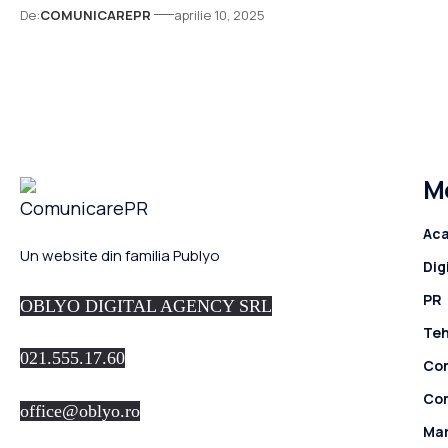
De:
COMUNICAREPR
aprilie 10, 2025
M
Ac
Un website din familia Publyo
Dig
PR
OBLYO DIGITAL AGENCY SRL
Teh
021.555.17.60
Co
Co
office@oblyo.ro
Ma