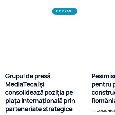
COMPANII
Grupul de presă
Pesimis
MediaTeca își
pentru 
consolidează poziția pe
construcț
piața internațională prin
România
parteneriate strategice
De:
COMUNIC