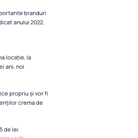
mportante branduri
dicat anului 2022.
a locație, la
i ani, noi
e propriu și vor fi
ienților crema de
5 de lei