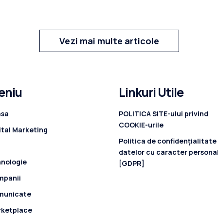
Vezi mai multe articole
eniu
Linkuri Utile
asa
POLITICA SITE-ului privind
COOKIE-urile
ital Marketing
Politica de confidenţialitate
datelor cu caracter persona
nologie
[GDPR]
mpanii
municate
rketplace