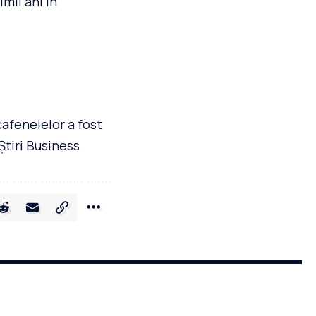
mii ani în
cafenelelor a fost
Știri Business