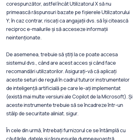
corespunzător, astfel încât Utilizatorul X să nu
primească răspunsuri bazate pe fișierele Utilizatorului
Y; în caz contrar, riscați ca angajații dvs. să își citească
reciproc e-mailurile și să acceseze informații
neintenționate.
De asemenea, trebuie să știți la ce poate accesa
sistemul dvs., când are acest acces și când face
recomandări utilizatorilor. Asigurați-vă că aplicați
aceste seturi de reguli în cadrul tuturor instrumentelor
de inteligență artificială pe care le-ați implementat
(există mai multe versiuni ale Copilot de la Microsoft). Și
aceste instrumente trebuie să se încadreze într-un
stâlp de securitate aliniat. sigur.
În cele din urmă, întrebați furnizorul ce se întâmplă cu
căutările, datele și răspunsurile dumneavoastră.