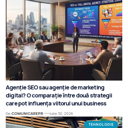
Agenție SEO sau agenție de marketing
digital? O comparație între două strategii
care pot influența viitorul unui business
De:
COMUNICAREPR
iulie 30, 2026
TEHNOLOGIE