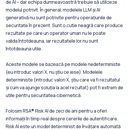
de AI – dar echipa dumneavoastră trebuie să utilizeze
modelul potrivit. În general, modelele LLM și AI
generativă nu sunt potrivite pentru operațiunile de
securitate în prezent. Sunt o cutie neagră care produce
rezultate pe care un operator uman nu le poate
valida întotdeauna, iar rezultatele lor nu sunt
întotdeauna utile.
Aceste modele se bazează pe modele nedeterministe
(eu introduc valori X, nu știu ce iese). Modelele
deterministe (introduc valori X, știu care va fi rezultatul
și cum va ajunge soluția la acel rezultat) pot fi extrem de
utile pentru securitatea cibernetică.
Folosim RSA® Risk AI de zeci de ani pentru a oferi
informații în timp real despre cererile de autentificare.
Risk AI este un model determinist de învățare automată