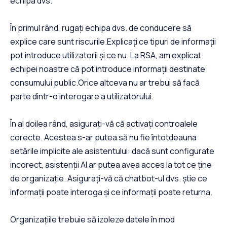
echipa dvs.
În primul rând, rugați echipa dvs. de conducere să
explice care sunt riscurile.Explicați ce tipuri de informații
pot introduce utilizatorii și ce nu. La RSA, am explicat
echipei noastre că pot introduce informații destinate
consumului public.Orice altceva nu ar trebui să facă
parte dintr-o interogare a utilizatorului.
În al doilea rând, asigurați-vă că activați controalele
corecte. Acestea s-ar putea să nu fie întotdeauna
setările implicite ale asistentului: dacă sunt configurate
incorect, asistenții AI ar putea avea acces la tot ce ține
de organizație. Asigurați-vă că chatbot-ul dvs. știe ce
informații poate interoga și ce informații poate returna.
Organizațiile trebuie să izoleze datele în mod