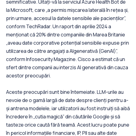
semnificative. Uitați-vă la serviciul Azure Health Bot de
la Microsoft, care „a permis mișcarea laterală în rețea și,
prin urmare, accesul la datele sensibile ale pacienților”,
conform TechRadar. Un raport din aprilie 2024 a
menționat că 20% dintre companiile din Marea Britanie
„aveau date corporative potențial sensibile expuse prin
utilizarea de către angajați a AIgenerativă (GenAI)”,
conform Infosecurity Magazine. Cisco a estimat că un
sfert dintre companii au interzis AI generativă din cauza
acestor preocupări.
Aceste preocupări sunt bine întemeiate. LLM-urile au
nevoie de o gamă largă de date despre clienți pentru a-
și antrena modelele, iar utilizatorii au fost instruiți să aibă
încredere în „cutia magică” din căutările Google și să
tasteze orice caută fără teamă. Acest lucru poate pune
în pericol informațiile financiare, IP, PII sau alte date