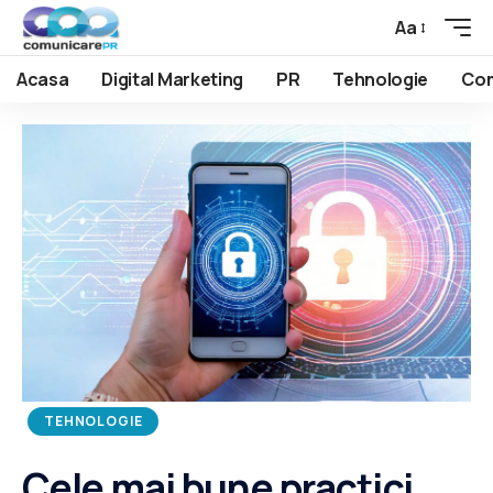
Aa
Acasa
Digital Marketing
PR
Tehnologie
Com
TEHNOLOGIE
Cele mai bune practici