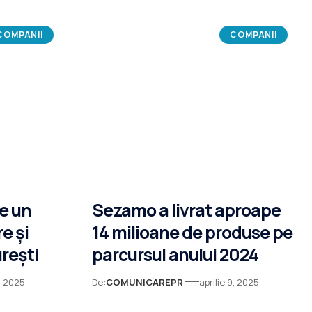
COMPANII
COMPANII
e un
Sezamo a livrat aproape
e și
14 milioane de produse pe
rești
parcursul anului 2024
9, 2025
De:
COMUNICAREPR
aprilie 9, 2025