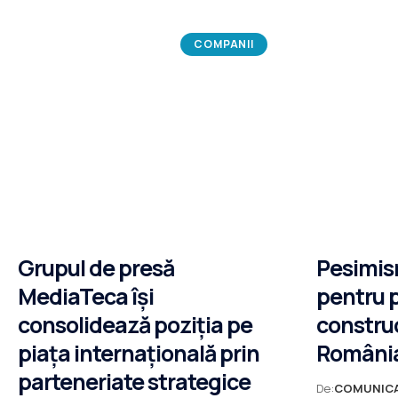
COMPANII
Grupul de presă
Pesimis
MediaTeca își
pentru 
consolidează poziția pe
construcț
piața internațională prin
România
parteneriate strategice
De:
COMUNIC