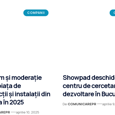
COMPANII
m și moderație
Showpad deschid
piața de
centru de cercetar
ii și instalații din
dezvoltare în Bucu
 în 2025
De:
COMUNICAREPR
aprilie 
AREPR
aprilie 10, 2025