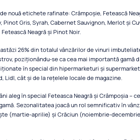
de nouă etichete rafinate: Crâmpoșie, Fetească Nea
 Pinot Gris, Syrah, Cabernet Sauvignon, Merlot și C
e Fetească Neagră și Pinot Noir.
astăzi 26% din totalul vânzărilor de vinuri imbuteliate
strov, poziționându-se ca cea mai importantă gamă di
ziționate în special din hipermarketuri și supermarke
, Lidl, cât și de la rețelele locale de magazine.
ni aleg în special Feteasca Neagră și Crâmpoșia – c
 gamă. Sezonalitatea joacă un rol semnificativ în vânz
ște (martie-aprilie) și Crăciun (noiembrie-decembrie)