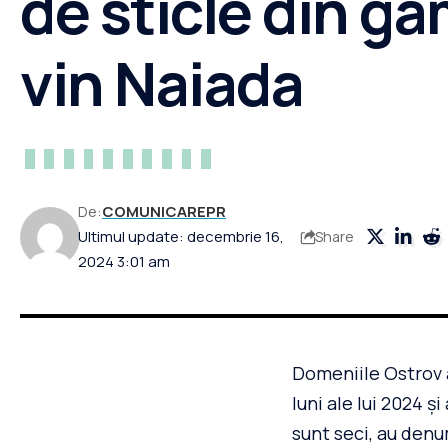
de sticle din g
vin Naiada
De:
COMUNICAREPR
Ultimul update: decembrie 16,
Share
2024 3:01 am
Domeniile Ostrov a
luni ale lui 2024 ș
sunt seci, au denu