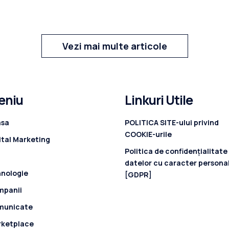
Vezi mai multe articole
eniu
Linkuri Utile
asa
POLITICA SITE-ului privind
COOKIE-urile
ital Marketing
Politica de confidenţialitate
datelor cu caracter persona
nologie
[GDPR]
mpanii
municate
rketplace