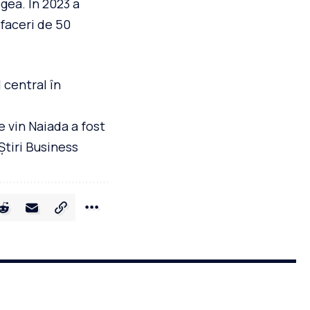
gea. În 2023 a
afaceri de 50
 central în
 vin Naiada a fost
Știri Business