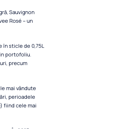
gră, Sauvignon
uvee Rosé – un
 în sticle de 0,75L
n portofoliu.
turi, precum
ele mai vândute
ări, perioadele
 fiind cele mai