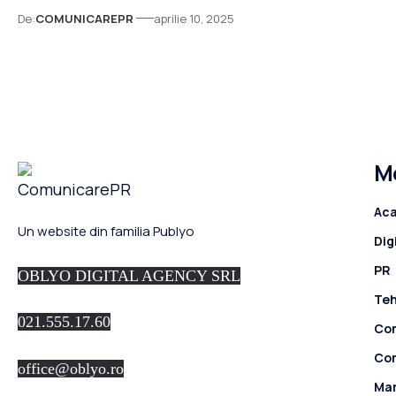
De:
COMUNICAREPR
aprilie 10, 2025
M
Ac
Un website din familia Publyo
Dig
PR
OBLYO DIGITAL AGENCY SRL
Teh
021.555.17.60
Co
Co
office@oblyo.ro
Ma