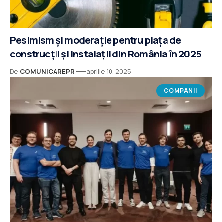
Pesimism și moderație pentru piața de
construcții și instalații din România în 2025
De:
COMUNICAREPR
aprilie 10, 2025
COMPANII