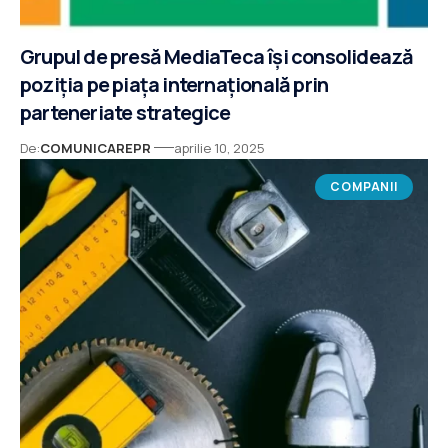
Grupul de presă MediaTeca își consolidează
poziția pe piața internațională prin
parteneriate strategice
De:
COMUNICAREPR
aprilie 10, 2025
COMPANII