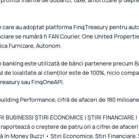
rofitul înainte de dobânzi, taxe, amortizare și depre
e care au adoptat platforma FinqTreasury pentru au
nciare se numără fi FAN Courier, One United Propertie
ica Furnizare, Autonom.
 banking este utilizată de bănci partenere precum B
l de loialitate al clienților este de 100%, nicio comp
Treasury sau FinqOneAPI.
uilding Performance, cifră de afaceri de 180 milioane
RI BUSINESS| ȘTIRI ECONOMICE | ȘTIRI FINANCIARE |
raportează o creștere de patru ori a cifrei de afaceri
ă în Money Buzz! • Știri Economice, Știri Financiare, 