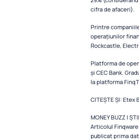
29% (considerând p
cifra de afaceri).
Printre companiil
operațiunilor fina
Rockcastle, Electr
Platforma de open
și CEC Bank. Gradu
la platforma Finq
CITEȘTE ȘI: Etex B
MONEY BUZZ | ȘTI
Articolul Finqware 
publicat prima dat