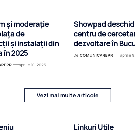
m și moderație
Showpad deschid
piața de
centru de cercetar
ii și instalații din
dezvoltare în Bucu
 în 2025
De:
COMUNICAREPR
aprilie 
AREPR
aprilie 10, 2025
Vezi mai multe articole
eniu
Linkuri Utile