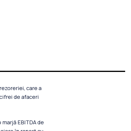
ezoreriei, care a
ifrei de afaceri
 o marjă EBITDA de