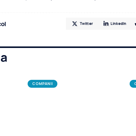
col
Twitter
LinkedIn
ma
COMPANII