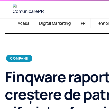
Acasa
Digital Marketing
PR
Tehnol
COMPANII
Finqware rapor
creștere de patr