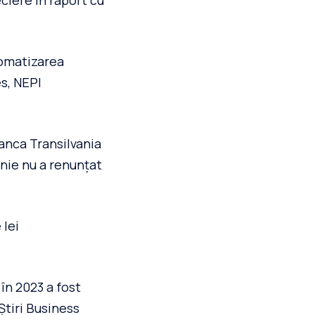
ciere în raport cu
tomatizarea
s, NEPI
anca Transilvania
anie nu a renunțat
 lei
 în 2023 a fost
Știri Business