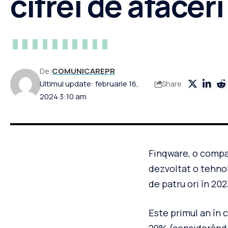
cifrei de afacer
De:
COMUNICAREPR
Ultimul update: februarie 16,
Share
2024 3:10 am
Finqware, o compa
dezvoltat o tehnol
de patru ori în 202
Este primul an în 