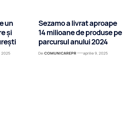
e un
Sezamo a livrat aproape
e și
14 milioane de produse pe
rești
parcursul anului 2024
9, 2025
De:
COMUNICAREPR
aprilie 9, 2025