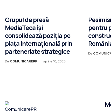
Grupul de presă
Pesimis
MediaTeca își
pentru 
consolidează poziția pe
construcț
piața internațională prin
România
parteneriate strategice
De:
COMUNIC
De:
COMUNICAREPR
aprilie 10, 2025
M