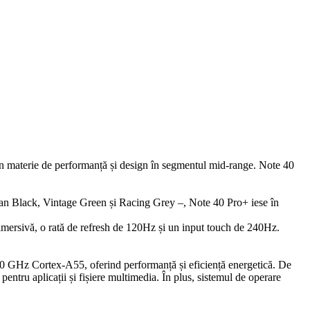
 în materie de performanță și design în segmentul mid-range. Note 40
dian Black, Vintage Green și Racing Grey –, Note 40 Pro+ iese în
ersivă, o rată de refresh de 120Hz și un input touch de 240Hz.
 GHz Cortex-A55, oferind performanță și eficiență energetică. De
ru aplicații și fișiere multimedia. În plus, sistemul de operare