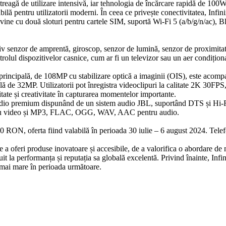
treagă de utilizare intensivă, iar tehnologia de încărcare rapidă de 10
ilă pentru utilizatorii moderni. În ceea ce privește conectivitatea, Infi
 vine cu două sloturi pentru cartele SIM, suportă Wi-Fi 5 (a/b/g/n/ac), B
usiv senzor de amprentă, giroscop, senzor de lumină, senzor de proximi
rolul dispozitivelor casnice, cum ar fi un televizor sau un aer condiționa
principală, de 108MP cu stabilizare optică a imaginii (OIS), este aco
tală de 32MP. Utilizatorii pot înregistra videoclipuri la calitate 2K 30
ate și creativitate în capturarea momentelor importante.
audio premium dispunând de un sistem audio JBL, suportând DTS și Hi-RE
u video și MP3, FLAC, OGG, WAV, AAC pentru audio.
ON, oferta fiind valabilă în perioada 30 iulie – 6 august 2024. Telef
e a oferi produse inovatoare și accesibile, de a valorifica o abordare de
uit la performanța și reputația sa globală excelentă. Privind înainte, Infin
t mai mare în perioada următoare.