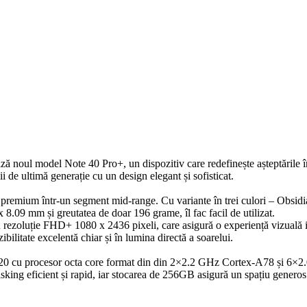
ează noul model Note 40 Pro+, un dispozitiv care redefinește așteptările
 de ultimă generație cu un design elegant și sofisticat.
le premium într-un segment mid-range. Cu variante în trei culori – Obsi
8.09 mm și greutatea de doar 196 grame, îl fac facil de utilizat.
zoluție FHD+ 1080 x 2436 pixeli, care asigură o experiență vizuală im
ilitate excelentă chiar și în lumina directă a soarelui.
0 cu procesor octa core format din din 2×2.2 GHz Cortex-A78 și 6×2.0
icient și rapid, iar stocarea de 256GB asigură un spațiu generos pent