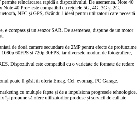
0W permite reîncărcarea rapidă a dispozitivului. De asemenea, Note 40
nix Note 40 Pro+ este compatibil cu rețelele 5G, 4G, 3G și 2G,
luetooth, NFC și GPS, făcându-l ideal pentru utilizatorii care necesită
tate, e-compass și un senzor SAR. De asemenea, dispune de un motor
t.
mpaniată de două camere secundare de 2MP pentru efecte de profunzime
FPS, 1080p 60FPS și 720p 30FPS, iar diversele moduri de fotografiere,
S. Dispozitivul este compatibil cu o varietate de formate de redare
onul poate fi găsit în oferta Emag, Cel, evomag, PC Garage.
 marketing cu multiple fațete și de a impulsiona progresele tehnologice.
ix își propune să ofere utilizatorilor produse și servicii de calitate