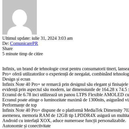
Ultimul update: iulie 31, 2024 3:03 am
De:
ComunicarePR
Share
5 minute timp de citire
Infinix, un brand de tehnologie creat pentru consumatorii tineri, lans
Pro+ oferă utilizatorilor o experiență de neegalat, combinând tehnologii
Design și ecran
Infinix Note 40 Pro+ se remarcă prin designul său elegant și finisaje
evidență prin aspectul său modern, iar dimensiunile de 164.28 x 74.5 x 
Ecranul de 6.78 inci utilizează un panou LTPS Flexible AMOLED cu re
Ecranul poate atinge o luminozitate maximă de 1300nits, asigurând vizib
Performanțe de top
Infinix Note 40 Pro+ dispune de o platformă MediaTek Dimensity 702
asemenea, memoria RAM de 12GB tip LPDDR4X asigură un multitasking ef
Android cu interfață XOX, aduce numeroase funcții personalizabile.
Autonomie și conectivitate