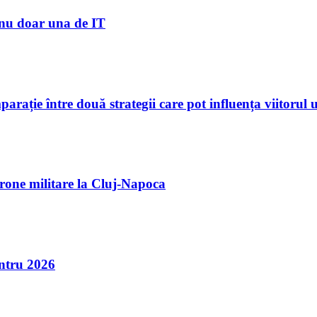
, nu doar una de IT
rație între două strategii care pot influența viitorul 
rone militare la Cluj-Napoca
entru 2026