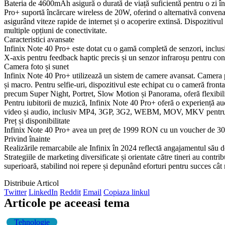
Bateria de 4600mAh asigură o durată de viață suficientă pentru o zi în
Pro+ suportă încărcare wireless de 20W, oferind o alternativă convenab
asigurând viteze rapide de internet și o acoperire extinsă. Dispozitivul
multiple opțiuni de conectivitate.
Caracteristici avansate
Infinix Note 40 Pro+ este dotat cu o gamă completă de senzori, incl
X-axis pentru feedback haptic precis și un senzor infraroșu pentru cont
Camera foto și sunet
Infinix Note 40 Pro+ utilizează un sistem de camere avansat. Camera 
și macro. Pentru selfie-uri, dispozitivul este echipat cu o cameră fron
precum Super Night, Portret, Slow Motion și Panorama, oferă flexibilit
Pentru iubitorii de muzică, Infinix Note 40 Pro+ oferă o experiență 
video și audio, inclusiv MP4, 3GP, 3G2, WEBM, MOV, MKV pentr
Preț și disponibilitate
Infinix Note 40 Pro+ avea un preț de 1999 RON cu un voucher de 300 R
Privind înainte
Realizările remarcabile ale Infinix în 2024 reflectă angajamentul său d
Strategiile de marketing diversificate și orientate către tineri au contrib
superioară, stabilind noi repere și depunând eforturi pentru succes câ
Distribuie Articol
Twitter
LinkedIn
Reddit
Email
Copiaza linkul
Articole pe aceeasi tema
Tehnologie