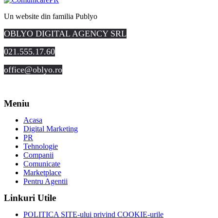
Un website din familia Publyo
OBLYO DIGITAL AGENCY SRL
021.555.17.60
office@oblyo.ro
Meniu
Acasa
Digital Marketing
PR
Tehnologie
Companii
Comunicate
Marketplace
Pentru Agentii
Linkuri Utile
POLITICA SITE-ului privind COOKIE-urile