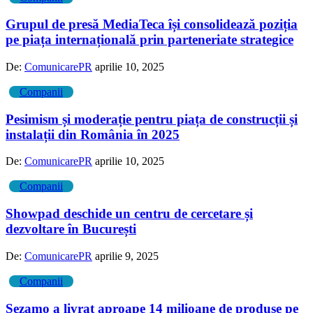
Grupul de presă MediaTeca își consolidează poziția
pe piața internațională prin parteneriate strategice
De:
ComunicarePR
aprilie 10, 2025
Companii
Pesimism și moderație pentru piața de construcții și
instalații din România în 2025
De:
ComunicarePR
aprilie 10, 2025
Companii
Showpad deschide un centru de cercetare și
dezvoltare în București
De:
ComunicarePR
aprilie 9, 2025
Companii
Sezamo a livrat aproape 14 milioane de produse pe