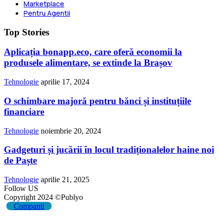
Marketplace
Pentru Agentii
Top Stories
Aplicația bonapp.eco, care oferă economii la
produsele alimentare, se extinde la Brașov
Tehnologie
aprilie 17, 2024
O schimbare majoră pentru bănci și instituțiile
financiare
Tehnologie
noiembrie 20, 2024
Gadgeturi și jucării în locul tradiționalelor haine noi
de Paște
Tehnologie
aprilie 21, 2025
Follow US
Copyright 2024 ©Publyo
Companii