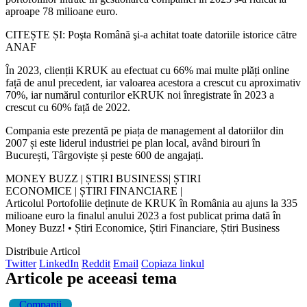
aproape 78 milioane euro.
CITEȘTE ȘI: Poşta Română şi-a achitat toate datoriile istorice către
ANAF
În 2023, clienții KRUK au efectuat cu 66% mai multe plăți online
față de anul precedent, iar valoarea acestora a crescut cu aproximativ
70%, iar numărul conturilor eKRUK noi înregistrate în 2023 a
crescut cu 60% față de 2022.
Compania este prezentă pe piața de management al datoriilor din
2007 și este liderul industriei pe plan local, având birouri în
București, Târgoviște și peste 600 de angajați.
MONEY BUZZ | ȘTIRI BUSINESS| ȘTIRI
ECONOMICE | ȘTIRI FINANCIARE |
Articolul Portofoliie deținute de KRUK în România au ajuns la 335
milioane euro la finalul anului 2023 a fost publicat prima dată în
Money Buzz! • Știri Economice, Știri Financiare, Știri Business
Distribuie Articol
Twitter
LinkedIn
Reddit
Email
Copiaza linkul
Articole pe aceeasi tema
Companii