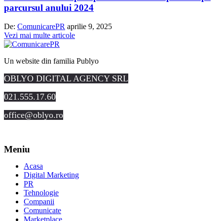
parcursul anului 2024
De:
ComunicarePR
aprilie 9, 2025
Vezi mai multe articole
Un website din familia Publyo
OBLYO DIGITAL AGENCY SRL
021.555.17.60
office@oblyo.ro
Meniu
Acasa
Digital Marketing
PR
Tehnologie
Companii
Comunicate
Marketplace