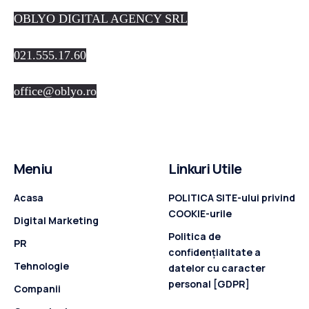
OBLYO DIGITAL AGENCY SRL
021.555.17.60
office@oblyo.ro
Meniu
Linkuri Utile
Acasa
POLITICA SITE-ului privind
COOKIE-urile
Digital Marketing
Politica de
PR
confidenţialitate a
Tehnologie
datelor cu caracter
personal [GDPR]
Companii