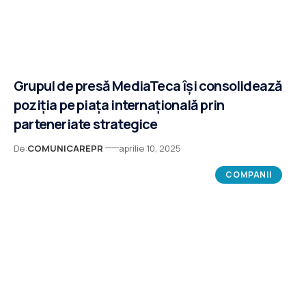
Grupul de presă MediaTeca își consolidează
poziția pe piața internațională prin
parteneriate strategice
De:
COMUNICAREPR
aprilie 10, 2025
COMPANII