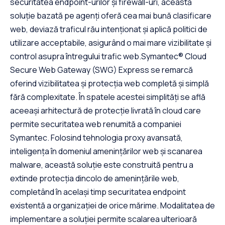
securitatea endpoint-urilor și firewall-uri, această
soluție bazată pe agenți oferă cea mai bună clasificare
web, deviază traficul rău intenționat și aplică politici de
utilizare acceptabile, asigurând o mai mare vizibilitate și
control asupra întregului trafic web.Symantec® Cloud
Secure Web Gateway (SWG) Express se remarcă
oferind vizibilitatea și protecția web completă și simplă
fără complexitate. În spatele acestei simplități se află
aceeași arhitectură de protecție livrată în cloud care
permite securitatea web renumită a companiei
Symantec. Folosind tehnologia proxy avansată,
inteligența în domeniul amenințărilor web și scanarea
malware, această soluție este construită pentru a
extinde protecția dincolo de amenințările web,
completând în același timp securitatea endpoint
existentă a organizației de orice mărime. Modalitatea de
implementare a soluției permite scalarea ulterioară