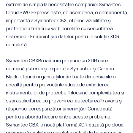
extrem de simplă la necesitățile companiei.Symantec
Cloud SWG Express este, de asemenea, o componentă
importantă a Symantec CBX, oferind vizibilitate și
protecție a traficului web corelate cu securitatea
sistemelor Endpoint și a datelor pentru o soluție XDR
completă.
Symantec CBXBroadcom propune un XDR care
combină puterea și expertiza Symantec și Carbon
Black, oferind organizațiilor de toate dimensiunile o
unealtă pentru provocările aduse de extinderea
instrumentelor de protecție, înlocuind complexitatea și
suprasolicitarea cu prevenirea, detectarea în avans și
răspunsul corespunzător amenințării.Concepută
pentru a aborda fiecare dintre aceste probleme,
Symantec CBX, o nouă platformă XDR bazată pe cloud,
echipează analiștii cu corelație nativă de telemetrie și