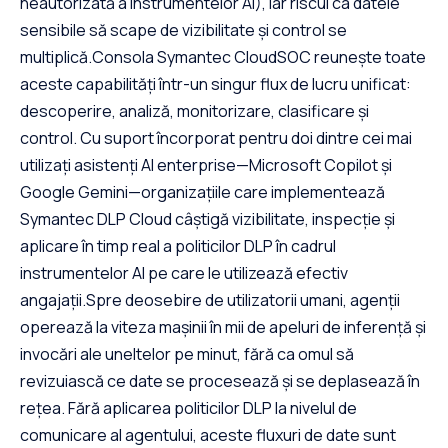
neautorizată a instrumentelor AI), iar riscul ca datele
sensibile să scape de vizibilitate și control se
multiplică.Consola Symantec CloudSOC reunește toate
aceste capabilități într-un singur flux de lucru unificat:
descoperire, analiză, monitorizare, clasificare și
control. Cu suport încorporat pentru doi dintre cei mai
utilizați asistenți AI enterprise—Microsoft Copilot și
Google Gemini—organizațiile care implementează
Symantec DLP Cloud câștigă vizibilitate, inspecție și
aplicare în timp real a politicilor DLP în cadrul
instrumentelor AI pe care le utilizează efectiv
angajații.Spre deosebire de utilizatorii umani, agenții
operează la viteza mașinii în mii de apeluri de inferență și
invocări ale uneltelor pe minut, fără ca omul să
revizuiască ce date se procesează și se deplasează în
rețea. Fără aplicarea politicilor DLP la nivelul de
comunicare al agentului, aceste fluxuri de date sunt