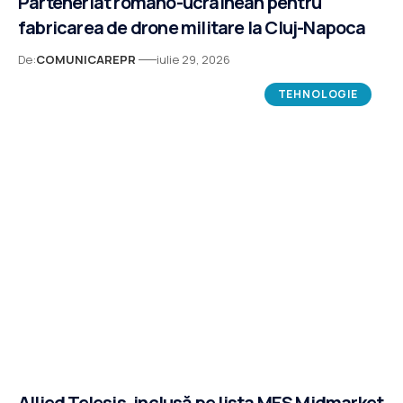
Parteneriat româno-ucrainean pentru
fabricarea de drone militare la Cluj-Napoca
De:
COMUNICAREPR
iulie 29, 2026
TEHNOLOGIE
Allied Telesis, inclusă pe lista MES Midmarket