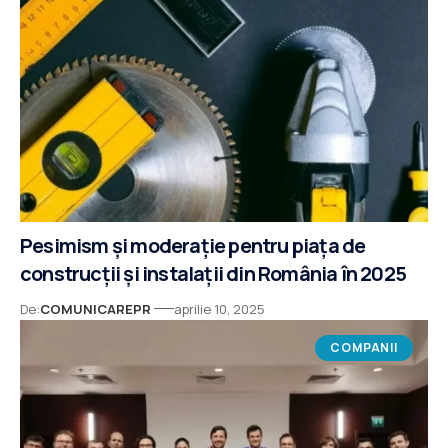
Pesimism și moderație pentru piața de
construcții și instalații din România în 2025
De:
COMUNICAREPR
aprilie 10, 2025
COMPANII