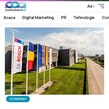
Aa
Acasa
Digital Marketing
PR
Tehnologie
Com
COMPANII