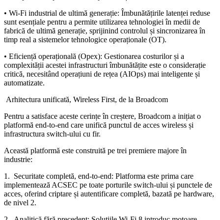
• Wi-Fi industrial de ultimă generație: Îmbunătățirile latenței reduse
sunt esențiale pentru a permite utilizarea tehnologiei în medii de
fabrică de ultimă generație, sprijinind controlul și sincronizarea în
timp real a sistemelor tehnologice operaționale (OT).
• Eficiență operațională (Opex): Gestionarea costurilor și a
complexității acestei infrastructuri îmbunătățite este o considerație
critică, necesitând operațiuni de rețea (AIOps) mai inteligente și
automatizate.
Arhitectura unificată, Wireless First, de la Broadcom
Pentru a satisface aceste cerințe în creștere, Broadcom a inițiat o
platformă end-to-end care unifică punctul de acces wireless și
infrastructura switch-ului cu fir.
Această platformă este construită pe trei premiere majore în
industrie:
1. Securitate completă, end-to-end: Platforma este prima care
implementează ACSEC pe toate porturile switch-ului și punctele de
acces, oferind criptare și autentificare completă, bazată pe hardware,
de nivel 2.
2. Analitică fără precedent: Soluțiile Wi-Fi 8 introduc motoare