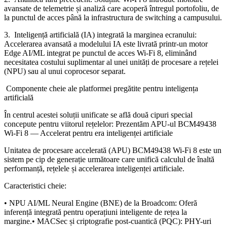
avansate de telemetrie și analiză care acoperă întregul portofoliu, de
la punctul de acces până la infrastructura de switching a campusului.
3. Inteligență artificială (IA) integrată la marginea ecranului:
Accelerarea avansată a modelului IA este livrată printr-un motor
Edge AI/ML integrat pe punctul de acces Wi-Fi 8, eliminând
necesitatea costului suplimentar al unei unități de procesare a rețelei
(NPU) sau al unui coprocesor separat.
Componente cheie ale platformei pregătite pentru inteligența
artificială
În centrul acestei soluții unificate se află două cipuri special
concepute pentru viitorul rețelelor: Prezentăm APU-ul BCM49438
Wi-Fi 8 — Accelerat pentru era inteligenței artificiale
Unitatea de procesare accelerată (APU) BCM49438 Wi-Fi 8 este un
sistem pe cip de generație următoare care unifică calculul de înaltă
performanță, rețelele și accelerarea inteligenței artificiale.
Caracteristici cheie:
• NPU AI/ML Neural Engine (BNE) de la Broadcom: Oferă
inferență integrată pentru operațiuni inteligente de rețea la
margine.• MACSec și criptografie post-cuantică (PQC): PHY-uri