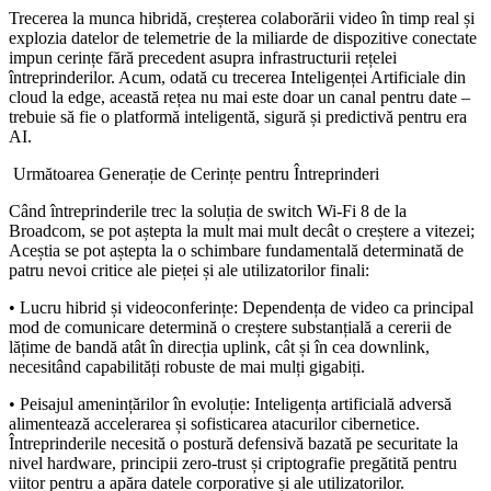
Trecerea la munca hibridă, creșterea colaborării video în timp real și
explozia datelor de telemetrie de la miliarde de dispozitive conectate
impun cerințe fără precedent asupra infrastructurii rețelei
întreprinderilor. Acum, odată cu trecerea Inteligenței Artificiale din
cloud la edge, această rețea nu mai este doar un canal pentru date –
trebuie să fie o platformă inteligentă, sigură și predictivă pentru era
AI.
Următoarea Generație de Cerințe pentru Întreprinderi
Când întreprinderile trec la soluția de switch Wi-Fi 8 de la
Broadcom, se pot aștepta la mult mai mult decât o creștere a vitezei;
Aceștia se pot aștepta la o schimbare fundamentală determinată de
patru nevoi critice ale pieței și ale utilizatorilor finali:
• Lucru hibrid și videoconferințe: Dependența de video ca principal
mod de comunicare determină o creștere substanțială a cererii de
lățime de bandă atât în direcția uplink, cât și în cea downlink,
necesitând capabilități robuste de mai mulți gigabiți.
• Peisajul amenințărilor în evoluție: Inteligența artificială adversă
alimentează accelerarea și sofisticarea atacurilor cibernetice.
Întreprinderile necesită o postură defensivă bazată pe securitate la
nivel hardware, principii zero-trust și criptografie pregătită pentru
viitor pentru a apăra datele corporative și ale utilizatorilor.