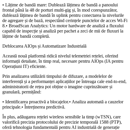
• Lățime de bandă mare: Dublează lățimea de bandă a panoului
frontal până la 48 de porturi multi-gig și, în mod corespunzător,
dublează lățimea de bandă în uplink pentru conectarea la nivelurile
de agregare și de bază, respectând cerințele punctelor de acces Wi-Fi
8.• BroadScan Analytics: Un motor hardware de analiză a fluxului
capabil de inspecție și analiză per pachet a zeci de mii de fluxuri la
lățime de bandă completă.
Deblocarea AIOps și Automatizare Industrială
Această nouă platformă ridică nivelul telemetriei rețelei, oferind
informații detaliate, în timp real, necesare pentru AIOps (IA pentru
Operațiuni IT) eficiente.
Prin analizarea utilizării timpului de difuzare, a modelelor de
interferență și a performanței aplicațiilor pe întreaga cale end-to-end,
administratorii de rețea pot obține o imagine cuprinzătoare și
granulară, permițând:
• Identificarea proactivă a blocajelor.• Analiza automată a cauzelor
principale.• Întreținerea predictivă.
În plus, adăugarea rețelei wireless sensibile la timp (wTSN), care
valorifică precizia protocolului de precizie temporală 1588 (PTP),
oferă tehnologia fundamentală pentru AI industrială de generație