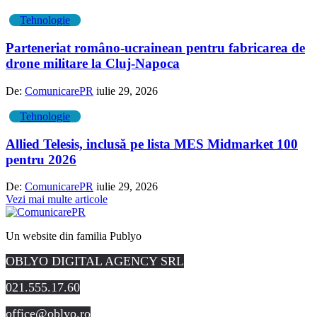
Tehnologie
Parteneriat româno-ucrainean pentru fabricarea de
drone militare la Cluj-Napoca
De:
ComunicarePR
iulie 29, 2026
Tehnologie
Allied Telesis, inclusă pe lista MES Midmarket 100
pentru 2026
De:
ComunicarePR
iulie 29, 2026
Vezi mai multe articole
Un website din familia Publyo
OBLYO DIGITAL AGENCY SRL
021.555.17.60
office@oblyo.ro