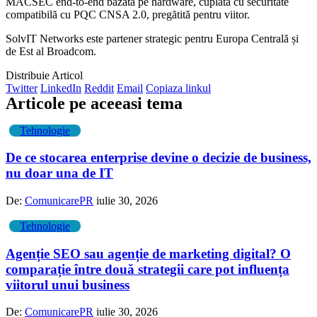
MACSEC end-to-end bazată pe hardware, cuplată cu securitate
compatibilă cu PQC CNSA 2.0, pregătită pentru viitor.
SolvIT Networks este partener strategic pentru Europa Centrală și
de Est al Broadcom.
Distribuie Articol
Twitter
LinkedIn
Reddit
Email
Copiaza linkul
Articole pe aceeasi tema
Tehnologie
De ce stocarea enterprise devine o decizie de business,
nu doar una de IT
De:
ComunicarePR
iulie 30, 2026
Tehnologie
Agenție SEO sau agenție de marketing digital? O
comparație între două strategii care pot influența
viitorul unui business
De:
ComunicarePR
iulie 30, 2026