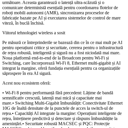
următoare. Aceasta garantează o latență ultra-scăzută și o
comunicare deterministă esențială pentru coordonarea flotelor de
roboți mobili autonomi (AMR), sincronizarea proceselor de
fabricație bazate pe AI și executarea sistemelor de control de mare
viteză, în buclă închisă.
Viitorul tehnologiei wireless a sosit
Pe măsură ce întreprinderile se bazează din ce în ce mai mult pe AI
pentru operațiuni critice și securitate, cererea pentru o infrastructură
de rețea robustă, inteligentă și sigură nu a fost niciodată mai mare.
Noua platformă end-to-end de la Broadcom pentru Wi-Fi și
Switching, care încorporează Wi-Fi 8, Ethernet multi-gigabit și AI
integrat la margine, oferă fundația esențială pentru ca organizațiile
săprospere în era AI sigură.
Acest nou ecosistem oferă:
• Wi-Fi 8 pentru performanță fără precedent: Lățime de bandă
semnificativ crescută, latență mai mică și capacitate mai
mare.• Switching Multi-Gigabit îmbunătățit: Conectivitate Ethernet
10G de înaltă densitate de la punctele de acces la switch-ul de
rețea.• Capacități AI integrate la margine: Operațiuni inteligente de
rețea, întreținere predictivă și detectare și răspuns îmbunătățite la
amenințări.• Securitate robustă MACSEC și PQC: Protecție