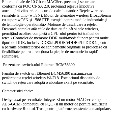
Ethernet duale de 10 Gb cu MACSec, precum și securitate
conformă cu PQC CNSA 2.0, protejând rețeaua împotriva
amenințării viitoarelor atacuri de calcul cuantic.• Rețele wireless
sensibile la timp (wTSN): Motor de telemetrie wireless BroadStream
cu suport wTSN și 1588 PTP, esențial pentru mediile industriale și
de tehnologie operațională.• Motoare de descărcare a rețelei:
Descarcă complet atât căile de date cu fir, cât și cele wireless,
permițând ocolirea completă a CPU-ului pentru tot traficul de
rețea.• Controler de memorie DDR multi-mod: Suport pentru multe
tipuri de DDR, inclusiv DDR5/LPDDR5/DDR4/LPDDR4, pentru
a permite producătorilor de echipamente originale să proiecteze cu
flexibilitate pentru a reacționa la piețele de memorie în rapidă
schimbare.
Prezentarea switch-ului Ethernet BCM56390
Familia de switch-uri Ethernet BCM56390 maximizează
performanța rețelei wireless Wi-Fi 8. Este primul dispozitiv de
switch de rețea care adoptă o abordare axată pe securitate:
Caracteristici cheie:
Design axat pe securitate: Integrează un motor MACsec compatibil
AES-GCM (compatibil cu PQC) și un motor de pornire securizată
cu hardware Root-of-Trust pentru platforme rezistente la manipulare.