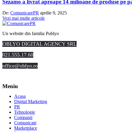
Sezamo a livrat aproape 14 milioane de produse pe p
De:
ComunicarePR
aprilie 9, 2025
Vezi mai multe articole
Un website din familia Publyo
OBLYO DIGITAL AGENCY SRL
021.555.17.60
office@oblyo.ro
Meniu
Acasa
Digital Marketing
PR
Tehnologie
Companii
Comunicate
Marketplace