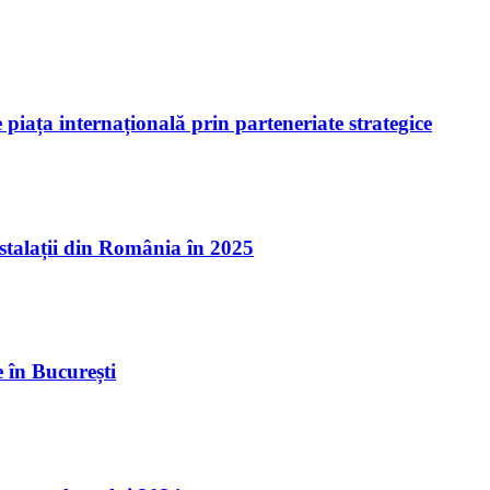
piața internațională prin parteneriate strategice
nstalații din România în 2025
 în București