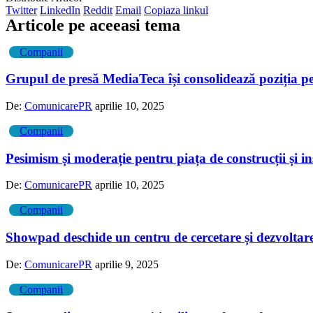
Twitter
LinkedIn
Reddit
Email
Copiaza linkul
Articole pe aceeasi tema
Companii
Grupul de presă MediaTeca își consolidează poziția pe 
De:
ComunicarePR
aprilie 10, 2025
Companii
Pesimism și moderație pentru piața de construcții și i
De:
ComunicarePR
aprilie 10, 2025
Companii
Showpad deschide un centru de cercetare și dezvoltare
De:
ComunicarePR
aprilie 9, 2025
Companii