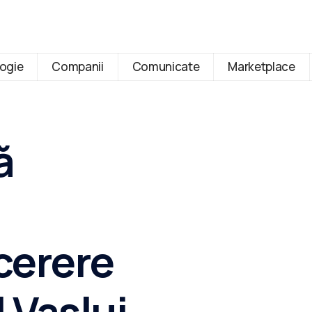
ogie
Companii
Comunicate
Marketplace
ă
 cerere
 Vaslui