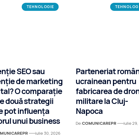
TEHNOLOGIE
TEHNOLOG
nție SEO sau
Parteneriat româ
nție de marketing
ucrainean pentru
ital? O comparație
fabricarea de dro
re două strategii
militare la Cluj-
e pot influența
Napoca
torul unui business
De:
COMUNICAREPR
iulie 29
MUNICAREPR
iulie 30, 2026