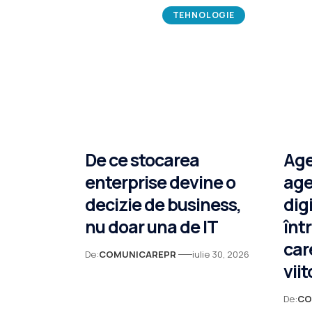
TEHNOLOGIE
De ce stocarea
Age
enterprise devine o
age
decizie de business,
dig
nu doar una de IT
înt
car
De:
COMUNICAREPR
iulie 30, 2026
vii
De:
CO