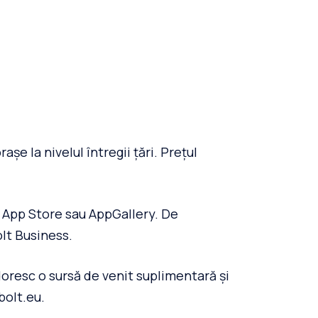
șe la nivelul întregii țări. Prețul
y, App Store sau AppGallery. De
lt Business.
 doresc o sursă de venit suplimentară și
bolt.eu.