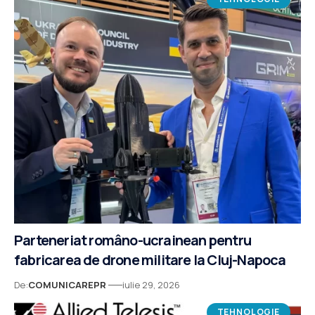
Parteneriat româno-ucrainean pentru
fabricarea de drone militare la Cluj-Napoca
De:
COMUNICAREPR
iulie 29, 2026
TEHNOLOGIE