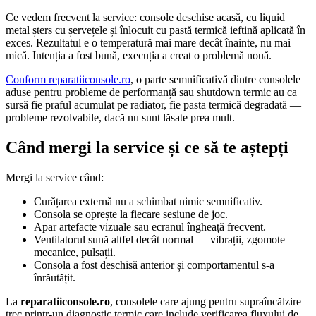
Ce vedem frecvent la service: console deschise acasă, cu liquid
metal șters cu șervețele și înlocuit cu pastă termică ieftină aplicată în
exces. Rezultatul e o temperatură mai mare decât înainte, nu mai
mică. Intenția a fost bună, execuția a creat o problemă nouă.
Conform reparatiiconsole.ro
, o parte semnificativă dintre consolele
aduse pentru probleme de performanță sau shutdown termic au ca
sursă fie praful acumulat pe radiator, fie pasta termică degradată —
probleme rezolvabile, dacă nu sunt lăsate prea mult.
Când mergi la service și ce să te aștepți
Mergi la service când:
Curățarea externă nu a schimbat nimic semnificativ.
Consola se oprește la fiecare sesiune de joc.
Apar artefacte vizuale sau ecranul îngheață frecvent.
Ventilatorul sună altfel decât normal — vibrații, zgomote
mecanice, pulsații.
Consola a fost deschisă anterior și comportamentul s-a
înrăutățit.
La
reparatiiconsole.ro
, consolele care ajung pentru supraîncălzire
trec printr-un diagnostic termic care include verificarea fluxului de