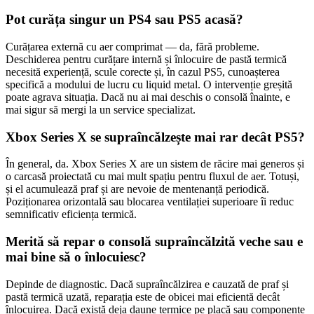
Pot curăța singur un PS4 sau PS5 acasă?
Curățarea externă cu aer comprimat — da, fără probleme.
Deschiderea pentru curățare internă și înlocuire de pastă termică
necesită experiență, scule corecte și, în cazul PS5, cunoașterea
specifică a modului de lucru cu liquid metal. O intervenție greșită
poate agrava situația. Dacă nu ai mai deschis o consolă înainte, e
mai sigur să mergi la un service specializat.
Xbox Series X se supraîncălzește mai rar decât PS5?
În general, da. Xbox Series X are un sistem de răcire mai generos și
o carcasă proiectată cu mai mult spațiu pentru fluxul de aer. Totuși,
și el acumulează praf și are nevoie de mentenanță periodică.
Poziționarea orizontală sau blocarea ventilației superioare îi reduc
semnificativ eficiența termică.
Merită să repar o consolă supraîncălzită veche sau e
mai bine să o înlocuiesc?
Depinde de diagnostic. Dacă supraîncălzirea e cauzată de praf și
pastă termică uzată, reparația este de obicei mai eficientă decât
înlocuirea. Dacă există deja daune termice pe placă sau componente