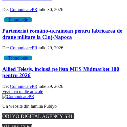
De:
ComunicarePR
iulie 30, 2026
Tehnologie
Parteneriat româno-ucrainean pentru fabricarea de
drone militare la Cluj-Napoca
De:
ComunicarePR
iulie 29, 2026
Tehnologie
Allied Telesis, inclusă pe lista MES Midmarket 100
pentru 2026
De:
ComunicarePR
iulie 29, 2026
Vezi mai multe articole
Un website din familia Publyo
OBLYO DIGITAL AGENCY SRL
021.555.17.60