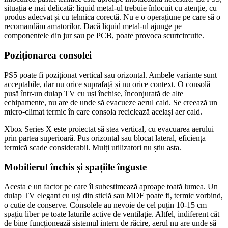
situația e mai delicată: liquid metal-ul trebuie înlocuit cu atenție, cu
produs adecvat și cu tehnica corectă. Nu e o operațiune pe care să o
recomandăm amatorilor. Dacă liquid metal-ul ajunge pe
componentele din jur sau pe PCB, poate provoca scurtcircuite.
Poziționarea consolei
PS5 poate fi poziționat vertical sau orizontal. Ambele variante sunt
acceptabile, dar nu orice suprafață și nu orice context. O consolă
pusă într-un dulap TV cu uși închise, înconjurată de alte
echipamente, nu are de unde să evacueze aerul cald. Se creează un
micro-climat termic în care consola reciclează același aer cald.
Xbox Series X este proiectat să stea vertical, cu evacuarea aerului
prin partea superioară. Pus orizontal sau blocat lateral, eficiența
termică scade considerabil. Mulți utilizatori nu știu asta.
Mobilierul închis și spațiile înguste
Acesta e un factor pe care îl subestimează aproape toată lumea. Un
dulap TV elegant cu uși din sticlă sau MDF poate fi, termic vorbind,
o cutie de conserve. Consolele au nevoie de cel puțin 10-15 cm
spațiu liber pe toate laturile active de ventilație. Altfel, indiferent cât
de bine funcționează sistemul intern de răcire, aerul nu are unde să