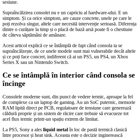
sesiune.
Supraîncălzirea consolei nu e un capriciu al hardware-ului. E un
simptom. Și ca orice simptom, are cauze concrete, unele pe care le
poți rezolva singur, altele care necesită intervenție serioasă. Diferența
dintre o curățare la timp și o placă de bază arsă poate fi o chestiune
de câteva săptămâni de amânare.
Acest articol explică ce se întâmplă de fapt când consola ta se
supraîncălzește, de ce unele modele sunt mai vulnerabile decât altele
și ce poți face concret, indiferent că ai un PS5, un PS4, un Xbox
Series X sau un Nintendo Switch.
Ce se întâmplă în interior când consola se
încinge
Consolele moderne sunt, din punct de vedere termic, aproape la fel
de complexe ca un laptop de gaming. Au un SoC puternic, memorie
RAM lipită direct pe PCB, regulatoare de tensiune care generează
căldură proprie și un sistem de răcire care trebuie să evacueze tot
acel flux termic printr-un spațiu extrem de limitat.
La PS5, Sony a ales
liquid metal
în loc de pastă termică clasică
între procesor și heat sink. Aceasta este o decizie inginerească