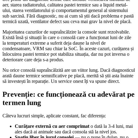
aer, starea radiatorului, calitatea pastei termice sau a liquid metal-
ului, starea ventilatorului și comportamentul general al sistemului
sub sarcină. Fără diagnostic, nu ai cum să știi dacă problema e pastă
termică uzată, ventilator defect sau ceva mai grav la nivel de placă.
Majoritatea cazurilor de supraîncălzire la console sunt rezolvabile.
Există însă și situații în care o consolă care a funcționat luni de zile
la temperaturi extreme a suferit deja daune la nivel de
condensatoare, VRM sau chiar la SoC. În aceste cazuri, curățarea și
înlocuirea pastei termice pot stabiliza situația, dar nu pot inversa o
deteriorare care deja s-a produs.
Nu orice consolă supraîncălzită are un viitor lung. Dacă diagnosticul
arată daune termice semnificative pe placă, merită să știi asta înainte
să investești în reparație. Un service onest îți va spune direct.
Prevenție: ce funcționează cu adevărat pe
termen lung
Câteva lucruri simple, aplicate constant, fac diferența:
Curățare externă cu aer comprimat
o dată la 3-4 luni, mai
ales dacă ai animale sau dacă consola stă la nivel jos.
Spațiu liber în jurul consolei
— nu o pune în dulap, nu o