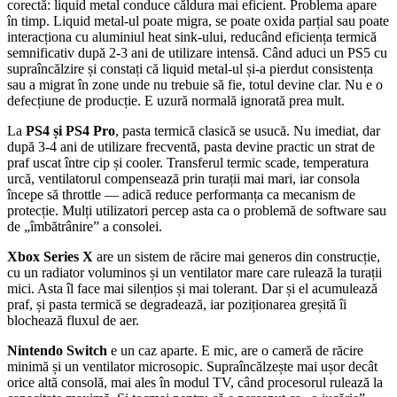
corectă: liquid metal conduce căldura mai eficient. Problema apare
în timp. Liquid metal-ul poate migra, se poate oxida parțial sau poate
interacționa cu aluminiul heat sink-ului, reducând eficiența termică
semnificativ după 2-3 ani de utilizare intensă. Când aduci un PS5 cu
supraîncălzire și constați că liquid metal-ul și-a pierdut consistența
sau a migrat în zone unde nu trebuie să fie, totul devine clar. Nu e o
defecțiune de producție. E uzură normală ignorată prea mult.
La
PS4 și PS4 Pro
, pasta termică clasică se usucă. Nu imediat, dar
după 3-4 ani de utilizare frecventă, pasta devine practic un strat de
praf uscat între cip și cooler. Transferul termic scade, temperatura
urcă, ventilatorul compensează prin turații mai mari, iar consola
începe să throttle — adică reduce performanța ca mecanism de
protecție. Mulți utilizatori percep asta ca o problemă de software sau
de „îmbătrânire” a consolei.
Xbox Series X
are un sistem de răcire mai generos din construcție,
cu un radiator voluminos și un ventilator mare care rulează la turații
mici. Asta îl face mai silențios și mai tolerant. Dar și el acumulează
praf, și pasta termică se degradează, iar poziționarea greșită îi
blochează fluxul de aer.
Nintendo Switch
e un caz aparte. E mic, are o cameră de răcire
minimă și un ventilator microsopic. Supraîncălzește mai ușor decât
orice altă consolă, mai ales în modul TV, când procesorul rulează la