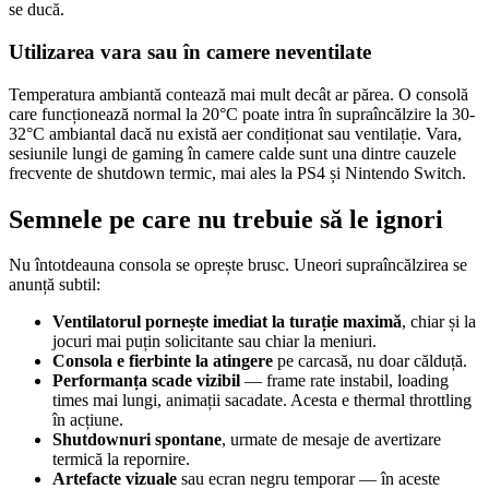
se ducă.
Utilizarea vara sau în camere neventilate
Temperatura ambiantă contează mai mult decât ar părea. O consolă
care funcționează normal la 20°C poate intra în supraîncălzire la 30-
32°C ambiantal dacă nu există aer condiționat sau ventilație. Vara,
sesiunile lungi de gaming în camere calde sunt una dintre cauzele
frecvente de shutdown termic, mai ales la PS4 și Nintendo Switch.
Semnele pe care nu trebuie să le ignori
Nu întotdeauna consola se oprește brusc. Uneori supraîncălzirea se
anunță subtil:
Ventilatorul pornește imediat la turație maximă
, chiar și la
jocuri mai puțin solicitante sau chiar la meniuri.
Consola e fierbinte la atingere
pe carcasă, nu doar călduță.
Performanța scade vizibil
— frame rate instabil, loading
times mai lungi, animații sacadate. Acesta e thermal throttling
în acțiune.
Shutdownuri spontane
, urmate de mesaje de avertizare
termică la repornire.
Artefacte vizuale
sau ecran negru temporar — în aceste