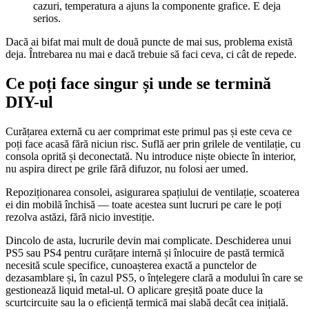
cazuri, temperatura a ajuns la componente grafice. E deja
serios.
Dacă ai bifat mai mult de două puncte de mai sus, problema există
deja. Întrebarea nu mai e dacă trebuie să faci ceva, ci cât de repede.
Ce poți face singur și unde se termină
DIY-ul
Curățarea externă cu aer comprimat este primul pas și este ceva ce
poți face acasă fără niciun risc. Suflă aer prin grilele de ventilație, cu
consola oprită și deconectată. Nu introduce niște obiecte în interior,
nu aspira direct pe grile fără difuzor, nu folosi aer umed.
Repoziționarea consolei, asigurarea spațiului de ventilație, scoaterea
ei din mobilă închisă — toate acestea sunt lucruri pe care le poți
rezolva astăzi, fără nicio investiție.
Dincolo de asta, lucrurile devin mai complicate. Deschiderea unui
PS5 sau PS4 pentru curățare internă și înlocuire de pastă termică
necesită scule specifice, cunoașterea exactă a punctelor de
dezasamblare și, în cazul PS5, o înțelegere clară a modului în care se
gestionează liquid metal-ul. O aplicare greșită poate duce la
scurtcircuite sau la o eficiență termică mai slabă decât cea inițială.