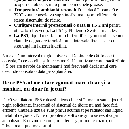
acoperi cu obiecte, nu o pune pe mochete groase.
Temperatură ambiantă rezonabilă
— dacă în cameră e
32°C vara, consola va supraîncălzi mai ușor indiferent de
starea sistemului de răcire.
Curățare internă profesională o dată la 1,5-2 ani
pentru
utilizatori frecvenți. La PS4 și Nintendo Switch, mai ales.
La PS5
, liquid metal-ul ar trebui verificat și înlocuit la semne
clare de degradare termică, nu la intervale fixe — dar cu
siguranță nu ignorat indefinit.
Nu există un interval magic universal. Depinde de cât folosești
consola, în ce condiții și în ce cameră. Un utilizator care joacă zilnic
4-5 ore are nevoie de mentenanță mai frecventă decât unul care
deschide consola o dată pe săptămână.
De ce PS5-ul meu face zgomot mare chiar și la
meniuri, nu doar în jocuri?
Dacă ventilatorul PS5 rulează intens chiar și în meniu sau la jocuri
puțin solicitante, înseamnă că sistemul de răcire nu mai face față
eficient. Cauzele uzuale sunt praful acumulat pe radiator sau liquid
metal-ul degradat. Nu e o problemă software și nu se rezolvă prin
actualizări. E nevoie de curățare internă și, în multe cazuri, de
înlocuirea liquid metal-ului.