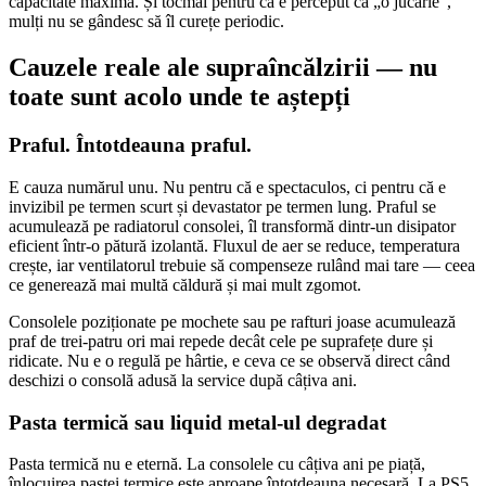
capacitate maximă. Și tocmai pentru că e perceput ca „o jucărie”,
mulți nu se gândesc să îl curețe periodic.
Cauzele reale ale supraîncălzirii — nu
toate sunt acolo unde te aștepți
Praful. Întotdeauna praful.
E cauza numărul unu. Nu pentru că e spectaculos, ci pentru că e
invizibil pe termen scurt și devastator pe termen lung. Praful se
acumulează pe radiatorul consolei, îl transformă dintr-un disipator
eficient într-o pătură izolantă. Fluxul de aer se reduce, temperatura
crește, iar ventilatorul trebuie să compenseze rulând mai tare — ceea
ce generează mai multă căldură și mai mult zgomot.
Consolele poziționate pe mochete sau pe rafturi joase acumulează
praf de trei-patru ori mai repede decât cele pe suprafețe dure și
ridicate. Nu e o regulă pe hârtie, e ceva ce se observă direct când
deschizi o consolă adusă la service după câțiva ani.
Pasta termică sau liquid metal-ul degradat
Pasta termică nu e eternă. La consolele cu câțiva ani pe piață,
înlocuirea pastei termice este aproape întotdeauna necesară. La PS5,