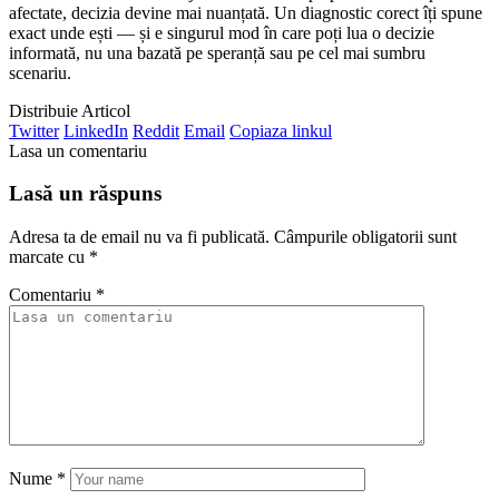
afectate, decizia devine mai nuanțată. Un diagnostic corect îți spune
exact unde ești — și e singurul mod în care poți lua o decizie
informată, nu una bazată pe speranță sau pe cel mai sumbru
scenariu.
Distribuie Articol
Twitter
LinkedIn
Reddit
Email
Copiaza linkul
Lasa un comentariu
Lasă un răspuns
Adresa ta de email nu va fi publicată.
Câmpurile obligatorii sunt
marcate cu
*
Comentariu
*
Nume
*