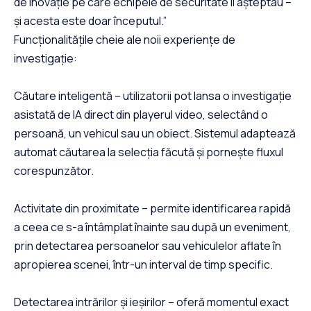
de inovație pe care echipele de securitate îl așteptau –
și acesta este doar începutul.”
Funcționalitățile cheie ale noii experiențe de
investigație:
Căutare inteligentă – utilizatorii pot lansa o investigație
asistată de IA direct din playerul video, selectând o
persoană, un vehicul sau un obiect. Sistemul adaptează
automat căutarea la selecția făcută și pornește fluxul
corespunzător.
Activitate din proximitate – permite identificarea rapidă
a ceea ce s-a întâmplat înainte sau după un eveniment,
prin detectarea persoanelor sau vehiculelor aflate în
apropierea scenei, într-un interval de timp specific.
Detectarea intrărilor și ieșirilor – oferă momentul exact