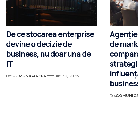
De ce stocarea enterprise
Agenție
devine o decizie de
de marke
business, nu doar una de
compara
IT
strategi
influenț
De:
COMUNICAREPR
iulie 30, 2026
busines
De:
COMUNIC