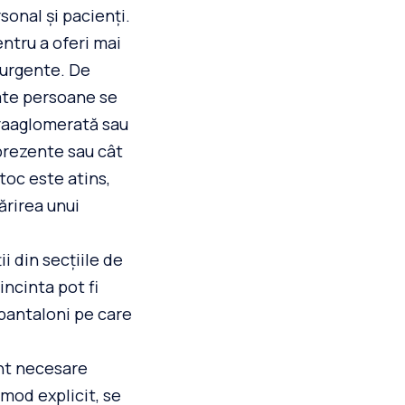
sonal și pacienți.
entru a oferi mai
 urgente. De
câte persoane se
praaglomerată sau
prezente sau cât
toc este atins,
ărirea unui
ii din secțiile de
incinta pot fi
 pantaloni pe care
unt necesare
mod explicit, se