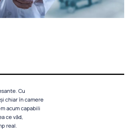
resante. Cu
 și chiar în camere
tem acum capabili
ea ce văd,
mp real.