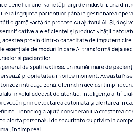
 beneficii unei varietăți largi de industrii, una dint
 De la îngrijirea pacienților până la gestionarea opera
tăți o gamă vastă de procese cu ajutorul AI. Și, deși v
semnificative ale eficienței și productivității datorat
, acestea provin dintr-o capacitate de împuternicire, 
e esențiale de moduri în care AI transformă deja sect
rselor și pacienților
n general de spații extinse, un număr mare de pacienți
aversează proprietatea în orice moment. Aceasta înse
orizezi întreaga zonă, oferind în același timp fiecăru
ului nivelul adecvat de atenție. Inteligența artifici
rovocări prin detectarea automată și alertarea în cazu
nite. Tehnologia ajută considerabil la creșterea con
ate alerta personalul de securitate cu privire la co
mai, în timp real.