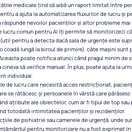
țile medicale tind să aibă un raport limitat între per
ntru a ajuta la automatizarea fluxurilor de lucru și p
 răspunde nevoilor pacienților și altor probleme mai
e lucru comun pentru AI îți permite să monitorizezi 
 (util pentru a detecta dacă sala de urgențe este su
 coadă lungă la biroul de primire), câte mașini sunt 
Aceasta poate notifica atunci când pragul minim de s
a cineva să verifice manual. În plus, poate ajuta la urm
nt individual.
rile de lucru care necesită acces restricționat, pacienț
care se rătăcesc și persoanele în vârstă care părăsesc 
ând atribute ale obiectelor, cum ar fi tipul de top sau
ând totodată intimitatea pacienților și rezidenților.
țiile de psihiatrie sau camerele de urgență, unde s
mțământul pentru monitorizare nu a fost exprimat în 