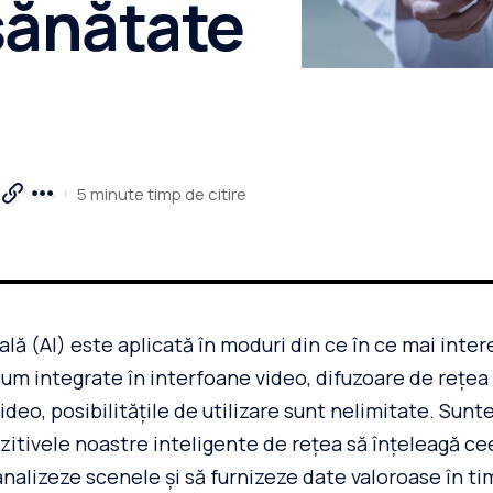
 sănătate
5 minute timp de citire
ială (AI) este aplicată în moduri din ce în ce mai inte
acum integrate în interfoane video, difuzoare de rețea
deo, posibilitățile de utilizare sunt nelimitate. Sun
zitivele noastre inteligente de rețea să înțeleagă ce
nalizeze scenele și să furnizeze date valoroase în ti