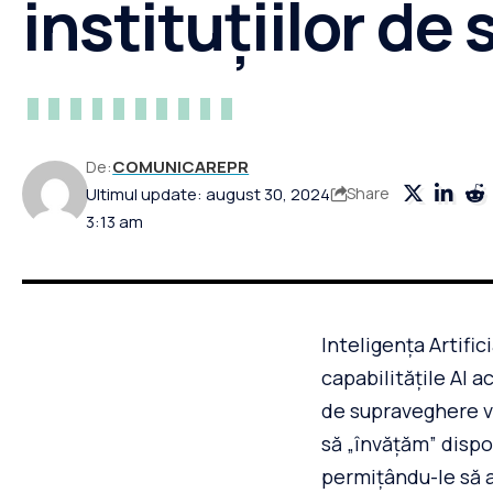
instituțiilor de
De:
COMUNICAREPR
Ultimul update: august 30, 2024
Share
3:13 am
Inteligența Artific
capabilitățile AI 
de supraveghere vi
să „învățăm” dispo
permițându-le să a