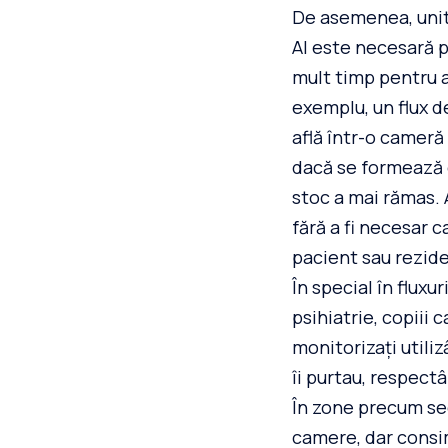
De asemenea, unită
AI este necesară pe
mult timp pentru a
exemplu, un flux d
află într-o cameră
dacă se formează o
stoc a mai rămas. 
fără a fi necesar c
pacient sau rezide
În special în fluxu
psihiatrie, copiii 
monitorizați utiliz
îi purtau, respect
În zone precum sec
camere, dar consi