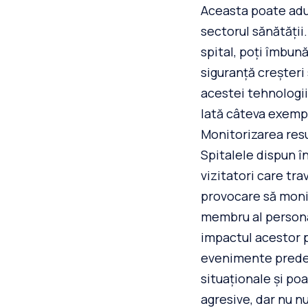
Aceasta poate aduce
sectorul sănătății.
spital, poți îmbună
siguranță creșteri 
acestei tehnologii
Iată câteva exempl
Monitorizarea resu
Spitalele dispun î
vizitatori care tr
provocare să monit
membru al personal
impactul acestor p
evenimente predefi
situaționale și po
agresive, dar nu nu