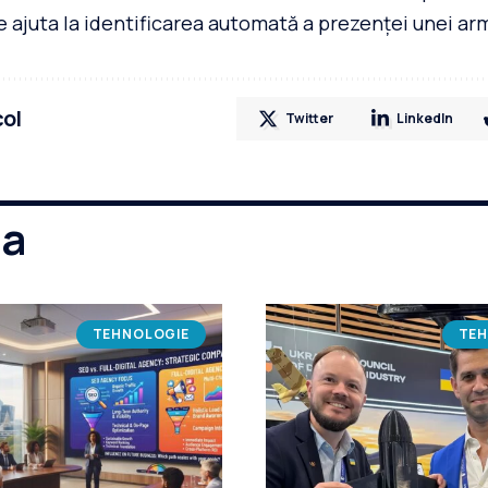
e ajuta la identificarea automată a prezenței unei ar
col
Twitter
LinkedIn
ma
TEHNOLOGIE
TEH