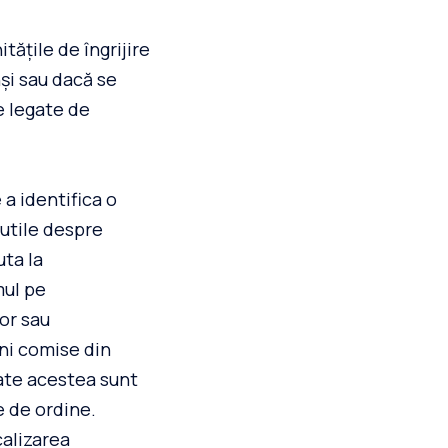
tățile de îngrijire
nși sau dacă se
e legate de
 a identifica o
utile despre
uta la
mul pe
lor sau
uni comise din
oate acestea sunt
e de ordine.
calizarea