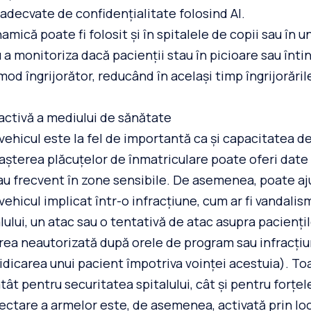
 adecvate de confidențialitate folosind AI.
mică poate fi folosit și în spitalele de copii sau în uni
 a monitoriza dacă pacienții stau în picioare sau înti
od îngrijorător, reducând în același timp îngrijorăril
activă a mediului de sănătate
vehicul este la fel de importantă ca și capacitatea de
șterea plăcuțelor de înmatriculare poate oferi date 
au frecvent în zone sensibile. De asemenea, poate aj
vehicul implicat într-o infracțiune, cum ar fi vandalis
lului, un atac sau o tentativă de atac asupra pacienți
area neautorizată după orele de program sau infracți
 ridicarea unui pacient împotriva voinței acestuia). T
tât pentru securitatea spitalului, cât și pentru forțel
ectare a armelor este, de asemenea, activată prin lo