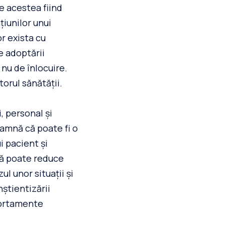
re acestea fiind
țiunilor unui
or exista cu
e adoptării
nu de înlocuire.
orul sănătății.
, personal și
amnă că poate fi o
i pacient și
ală poate reduce
l unor situații și
știentizării
mportamente