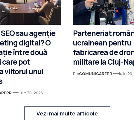
 SEO sau agenție
Parteneriat româ
ting digital? O
ucrainean pentru
ție între două
fabricarea de dro
i care pot
militare la Cluj-N
a viitorul unui
De:
COMUNICAREPR
iulie 29
s
AREPR
iulie 30, 2026
Vezi mai multe articole