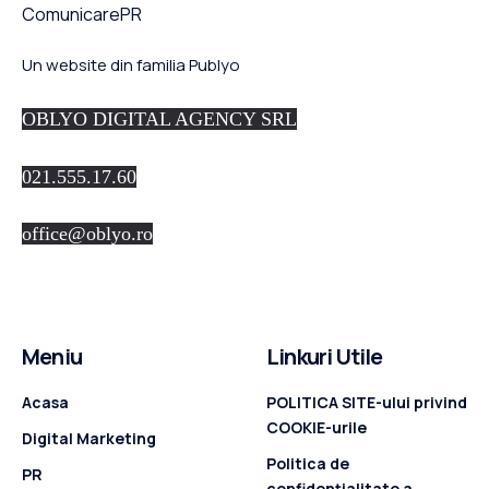
Un website din familia Publyo
OBLYO DIGITAL AGENCY SRL
021.555.17.60
office@oblyo.ro
Meniu
Linkuri Utile
Acasa
POLITICA SITE-ului privind
COOKIE-urile
Digital Marketing
Politica de
PR
confidenţialitate a