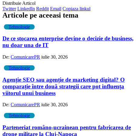
Distribuie Articol
Twitter
LinkedIn
Reddit
Email
Copiaza linkul
Articole pe aceeasi tema
Tehnologie
De ce stocarea enterprise devine o decizie de business,
nu doar una de IT
De:
ComunicarePR
iulie 30, 2026
Tehnologie
Agenție SEO sau agenție de marketing digital? O
comparație între două strategii care pot influența
viitorul unui business
De:
ComunicarePR
iulie 30, 2026
Tehnologie
Parteneriat româno-ucrainean pentru fabricarea de
drone militare la Cluj-Napoca