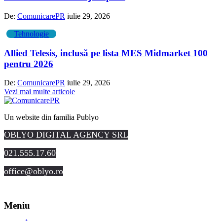
De:
ComunicarePR
iulie 29, 2026
Tehnologie
Allied Telesis, inclusă pe lista MES Midmarket 100
pentru 2026
De:
ComunicarePR
iulie 29, 2026
Vezi mai multe articole
Un website din familia Publyo
OBLYO DIGITAL AGENCY SRL
021.555.17.60
office@oblyo.ro
Meniu