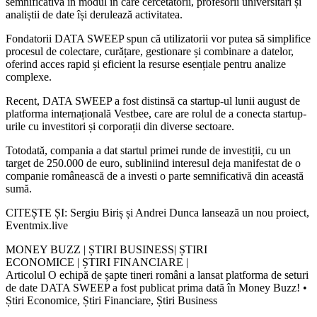
semnificativă în modul în care cercetătorii, profesorii universitari și
analiștii de date își derulează activitatea.
Fondatorii DATA SWEEP spun că utilizatorii vor putea să simplifice
procesul de colectare, curățare, gestionare și combinare a datelor,
oferind acces rapid și eficient la resurse esențiale pentru analize
complexe.
Recent, DATA SWEEP a fost distinsă ca startup-ul lunii august de
platforma internațională Vestbee, care are rolul de a conecta startup-
urile cu investitori și corporații din diverse sectoare.
Totodată, compania a dat startul primei runde de investiții, cu un
target de 250.000 de euro, subliniind interesul deja manifestat de o
companie românească de a investi o parte semnificativă din această
sumă.
CITEȘTE ȘI: Sergiu Biriș și Andrei Dunca lansează un nou proiect,
Eventmix.live
MONEY BUZZ | ȘTIRI BUSINESS| ȘTIRI
ECONOMICE | ȘTIRI FINANCIARE |
Articolul O echipă de șapte tineri români a lansat platforma de seturi
de date DATA SWEEP a fost publicat prima dată în Money Buzz! •
Știri Economice, Știri Financiare, Știri Business