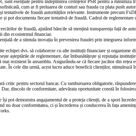
unt esențiale pentru îndeplinirea cerințelor PSR pentru a minimiza tranz
sofisticată, cum ar fi preluarea de conturi sau frauda cu plata push autor
 și tentativele de fraudă autorităților relevante. Instrumente precum FxDR,
ente și pot documenta fiecare tentativă de fraudă. Cadrul de reglementare
cărilor de fraudă, ajutând băncile să mențină transparența față de autori
ii din ecosistemul financiar.
ențială de a stimula inovația în prevenirea fraudei prin integrarea informa
te echipei dvs. să colaboreze cu alte instituții financiare și organisme d
ște așteptările de reglementare, dar îmbunătățește și reputația instituție
lată mai rezistent în ansamblu. Asigurându-se că fiecare jucător din rețea
ate. În cele din urmă, acest lucru aduce beneficii clienților, stimulează î
 critic pentru sectorul bancar. Cu rambursarea obligatorie, răspunderea 
 lor. Dar, dincolo de conformitate, adevărata oportunitate constă în folo
re își pot demonstra angajamentul de a proteja clienții, de a spori încrede
nu doar conformitatea, ci și încrederea și conducerea în fața amenințăr
works.