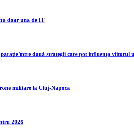
, nu doar una de IT
rație între două strategii care pot influența viitorul 
rone militare la Cluj-Napoca
entru 2026