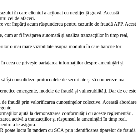
ului în care clientul a acționat cu neglijență gravă. Această
tru cei de afaceri.
atare vor împărți acum răspunderea pentru cazurile de fraudă APP. Acest
, cum ar fi învățarea automată și analiza tranzacțiilor în timp real,
rilor o mai mare vizibilitate asupra modului în care băncile lor
 în ceea ce privește partajarea informațiilor despre amenințări și
 să își consolideze protocoalele de securitate și să coopereze mai
ernetice emergente, modele de fraudă și vulnerabilități. Dar de ce este
ci de fraudă prin valorificarea cunoștințelor colective. Această abordare
rgente.
formațiilor ajută la demonstrarea conformității cu aceste reglementări.
ea activă a tranzacțiilor și răspunsul la amenințări în timp real.
entru a le asigura.
R poate lucra în tandem cu SCA prin identificarea tiparelor de fraudă