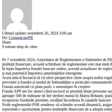
Ultimul update: noiembrie 20, 2024 3:00 am
De:
ComunicarePR
Share
9 minute timp de citire
Pe 7 octombrie 2024, Autoritatea de Reglementare a Sistemelor de Plă
instituții financiare, această schimbare de reglementare este mai mult 
În lupta împotriva fraudei bancare online, această actualizare de reglem
și mai puternică împotriva amenințărilor emergente.
Acest articol încearcă să vă ofere perspective cheie asupra noilor regul
prevenire a fraudei și modul de îmbunătățire a protecției consumatorilor
Frauda autorizată cu plata push: o amenințare în creștere
Frauda APP are loc atunci când escrocii se prezintă drept persoane sau 
aproape 500 de milioane de lire sterline numai în Marea Britanie, punân
recupereze fondurile pierdute, erodând încrederea în canalele bancare 
Noile reglementări PSR urmăresc să schimbe această dinamică, asigurân
reprezintă o oportunitate pentru instituțiile financiare de a adopta sol