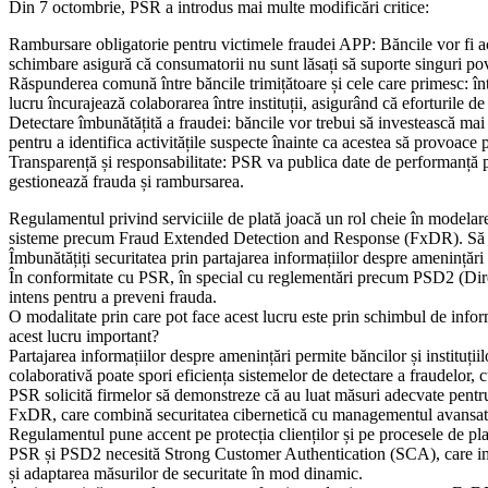
Din 7 octombrie, PSR a introdus mai multe modificări critice:
Rambursare obligatorie pentru victimele fraudei APP: Băncile vor fi ac
schimbare asigură că consumatorii nu sunt lăsați să suporte singuri pova
Răspunderea comună între băncile trimițătoare și cele care primesc: în
lucru încurajează colaborarea între instituții, asigurând că eforturile de
Detectare îmbunătățită a fraudei: băncile vor trebui să investească mai 
pentru a identifica activitățile suspecte înainte ca acestea să provoace p
Transparență și responsabilitate: PSR va publica date de performanță pr
gestionează frauda și rambursarea.
Regulamentul privind serviciile de plată joacă un rol cheie în modelarea
sisteme precum Fraud Extended Detection and Response (FxDR). Să 
Îmbunătățiți securitatea prin partajarea informațiilor despre amenințări
În conformitate cu PSR, în special cu reglementări precum PSD2 (Directi
intens pentru a preveni frauda.
O modalitate prin care pot face acest lucru este prin schimbul de infor
acest lucru important?
Partajarea informațiilor despre amenințări permite băncilor și instituții
colaborativă poate spori eficiența sistemelor de detectare a fraudelor,
PSR solicită firmelor să demonstreze că au luat măsuri adecvate pentru a
FxDR, care combină securitatea cibernetică cu managementul avansat al f
Regulamentul pune accent pe protecția clienților și pe procesele de pla
PSR și PSD2 necesită Strong Customer Authentication (SCA), care impli
și adaptarea măsurilor de securitate în mod dinamic.