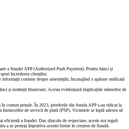
mare a fraudei APP (Authorized Push Payment). Pentru bănci și
pori încrederea clienților.
ice informații comune despre amenințări, încurajând o apărare unificată
ci și instituții financiare. Acesta evidențiază implicațiile măsurilor de
 în conturi penale. În 2023, pierderile din frauda APP s-au ridicat la
 furnizorilor de servicii de plată (PSP). Victimele se luptă adesea să
ficientă a fraudei. Dar, dincolo de respectare, aceste noi reguli
tru a se proteja împotriva acestei forme în creștere de fraudă.