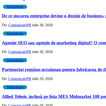
Tehnologie
De ce stocarea enterprise devine o decizie de business
De:
ComunicarePR
iulie 30, 2026
Tehnologie
Agenție SEO sau agenție de marketing digital? O compa
De:
ComunicarePR
iulie 30, 2026
Tehnologie
Parteneriat româno-ucrainean pentru fabricarea de d
De:
ComunicarePR
iulie 29, 2026
Tehnologie
Allied Telesis, inclusă pe lista MES Midmarket 100 p
De:
ComunicarePR
iulie 29, 2026