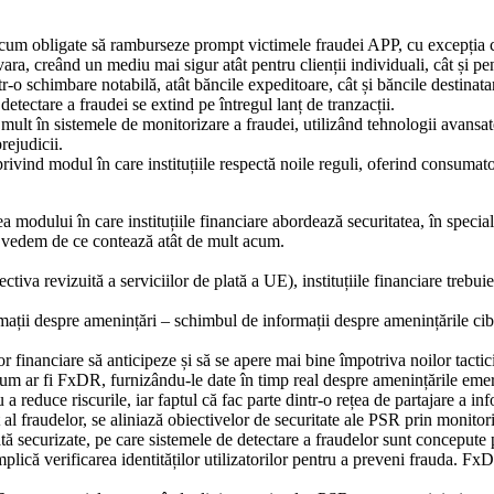
um obligate să ramburseze prompt victimele fraudei APP, cu excepția caz
ra, creând un mediu mai sigur atât pentru clienții individuali, cât și pen
tr-o schimbare notabilă, atât băncile expeditoare, cât și băncile destin
 detectare a fraudei se extind pe întregul lanț de tranzacții.
mult în sistemele de monitorizare a fraudei, utilizând tehnologii avansate
rejudicii.
ivind modul în care instituțiile respectă noile reguli, oferind consumato
 modului în care instituțiile financiare abordează securitatea, în special
vedem de ce contează atât de mult acum.
va revizuită a serviciilor de plată a UE), instituțiile financiare trebuie
mații despre amenințări – schimbul de informații despre amenințările cib
lor financiare să anticipeze și să se apere mai bine împotriva noilor tacti
 cum ar fi FxDR, furnizându-le date în timp real despre amenințările eme
 reduce riscurile, iar faptul că fac parte dintr-o rețea de partajare a in
raudelor, se aliniază obiectivelor de securitate ale PSR prin monitorizar
tă securizate, pe care sistemele de detectare a fraudelor sunt concepute p
că verificarea identităților utilizatorilor pentru a preveni frauda. FxD