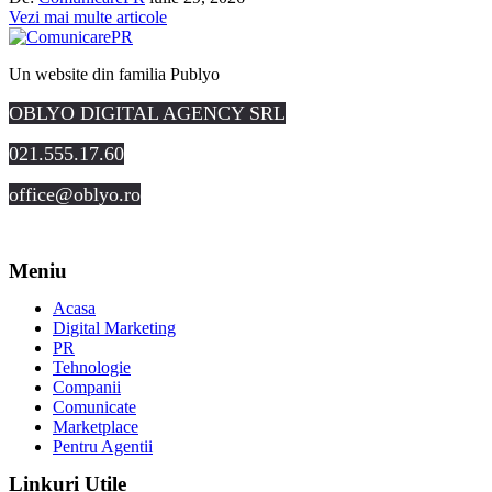
Vezi mai multe articole
Un website din familia Publyo
OBLYO DIGITAL AGENCY SRL
021.555.17.60
office@oblyo.ro
Meniu
Acasa
Digital Marketing
PR
Tehnologie
Companii
Comunicate
Marketplace
Pentru Agentii
Linkuri Utile