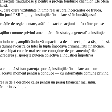
acțiile frauduloase și pentru a proteja fondurile clienților. Ele oferă
izată.
 care oferă vizibilitate în timp real asupra încercărilor de fraudă,
 din jurul PSR împinge instituțiile financiare să îmbunătățească
tățile de reglementare, arătând exact ce acțiuni au fost întreprinse
țiilor comune privind amenințările în strategia generală a instituției
in industrie, amplificându-vă capacitatea de a detecta, de a răspunde și,
i dumneavoastră ca lider în lupta împotriva criminalității financiare.
 este echipat cu cele mai recente cunoștințe despre amenințările de
ncrederea și sporește puterea colectivă a industriei împotriva
comună și transparența sporită, instituțiile financiare au acum
sirea acestui moment pentru a conduce — cu informațiile comune privind
rea și de a deschide calea pentru un peisaj financiar mai sigur.
ilor în evoluție.