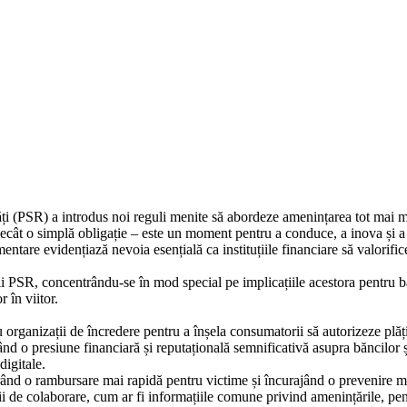
ți (PSR) a introdus noi reguli menite să abordeze amenințarea tot mai 
decât o simplă obligație – este un moment pentru a conduce, a inova și a s
entare evidențiază nevoia esențială ca instituțiile financiare să valorif
i PSR, concentrându-se în mod special pe implicațiile acestora pentru băn
 în viitor.
organizații de încredere pentru a înșela consumatorii să autorizeze plăți
d o presiune financiară și reputațională semnificativă asupra băncilor și
digitale.
d o rambursare mai rapidă pentru victime și încurajând o prevenire mai e
uții de colaborare, cum ar fi informațiile comune privind amenințările, pen