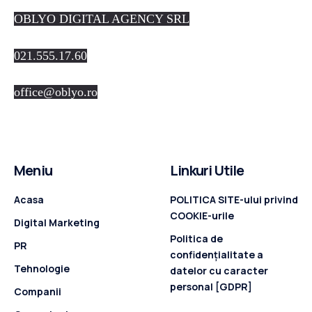
OBLYO DIGITAL AGENCY SRL
021.555.17.60
office@oblyo.ro
Meniu
Linkuri Utile
Acasa
POLITICA SITE-ului privind
COOKIE-urile
Digital Marketing
Politica de
PR
confidenţialitate a
Tehnologie
datelor cu caracter
personal [GDPR]
Companii