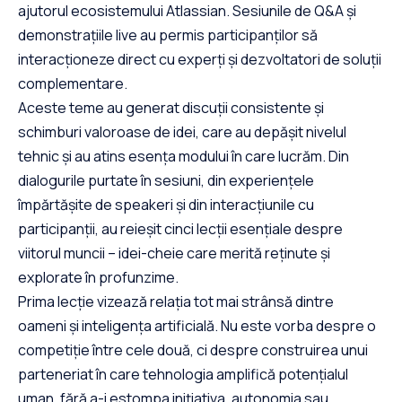
ajutorul ecosistemului Atlassian. Sesiunile de Q&A și
demonstrațiile live au permis participanților să
interacționeze direct cu experți și dezvoltatori de soluții
complementare.
Aceste teme au generat discuții consistente și
schimburi valoroase de idei, care au depășit nivelul
tehnic și au atins esența modului în care lucrăm. Din
dialogurile purtate în sesiuni, din experiențele
împărtășite de speakeri și din interacțiunile cu
participanții, au reieșit cinci lecții esențiale despre
viitorul muncii – idei-cheie care merită reținute și
explorate în profunzime.
Prima lecție vizează relația tot mai strânsă dintre
oameni și inteligența artificială. Nu este vorba despre o
competiție între cele două, ci despre construirea unui
parteneriat în care tehnologia amplifică potențialul
uman, fără a-i estompa inițiativa, autonomia sau