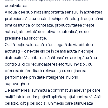
creativitatea.
A doua idee subliniază importanța sensului în activitatea
profesională: atunci când echipele înțeleg direcția, când
simt că munca lor contează, productivitatea crește
natural, alimentată de motivație autentică, nu de
presiune sau birocrație.
O altă lecție valoroasă a fost legată de vizibilitatea
activității – o nevoie din ce în ce mai acută în echipe
distribuite. Vizibilitatea sănătoasă nu are legătură cu
controlul, ci cu recunoașterea efortului invizibil, cu
oferirea de feedback relevant și cu susținerea
performanței prin date inteligente, nu prin
supraveghere.
De asemenea, summitul a confirmat un adevăr pe care
mulți îl intuiesc, dar puțini îl aplică: spațiul contează. Atât
cel fizic, cât și cel social. Un mediu care stimulează