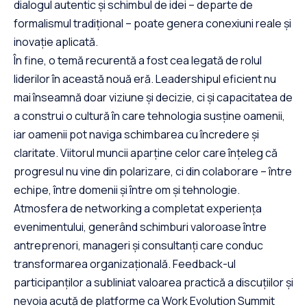
dialogul autentic și schimbul de idei – departe de
formalismul tradițional – poate genera conexiuni reale și
inovație aplicată.
În fine, o temă recurentă a fost cea legată de rolul
liderilor în această nouă eră. Leadershipul eficient nu
mai înseamnă doar viziune și decizie, ci și capacitatea de
a construi o cultură în care tehnologia susține oamenii,
iar oamenii pot naviga schimbarea cu încredere și
claritate. Viitorul muncii aparține celor care înțeleg că
progresul nu vine din polarizare, ci din colaborare – între
echipe, între domenii și între om și tehnologie.
Atmosfera de networking a completat experiența
evenimentului, generând schimburi valoroase între
antreprenori, manageri și consultanți care conduc
transformarea organizațională. Feedback-ul
participanților a subliniat valoarea practică a discuțiilor și
nevoia acută de platforme ca Work Evolution Summit