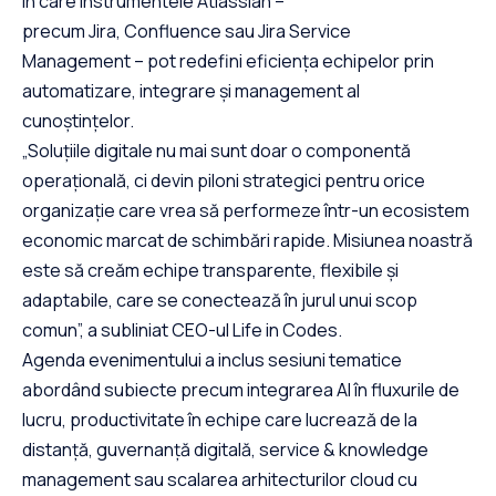
în care instrumentele Atlassian –
precum Jira, Confluence sau Jira Service
Management – pot redefini eficiența echipelor prin
automatizare, integrare și management al
cunoștințelor.
„Soluțiile digitale nu mai sunt doar o componentă
operațională, ci devin piloni strategici pentru orice
organizație care vrea să performeze într-un ecosistem
economic marcat de schimbări rapide. Misiunea noastră
este să creăm echipe transparente, flexibile și
adaptabile, care se conectează în jurul unui scop
comun”, a subliniat CEO-ul Life in Codes.
Agenda evenimentului a inclus sesiuni tematice
abordând subiecte precum integrarea AI în fluxurile de
lucru, productivitate în echipe care lucrează de la
distanță, guvernanță digitală, service & knowledge
management sau scalarea arhitecturilor cloud cu