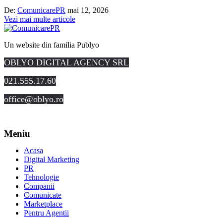
De:
ComunicarePR
mai 12, 2026
Vezi mai multe articole
Un website din familia Publyo
OBLYO DIGITAL AGENCY SRL
021.555.17.60
office@oblyo.ro
Meniu
Acasa
Digital Marketing
PR
Tehnologie
Companii
Comunicate
Marketplace
Pentru Agentii