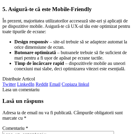
5. Asigură-te că este Mobile-Friendly
În prezent, majoritatea utilizatorilor accesează site-uri și aplicații de
pe dispozitive mobile. Asigură-te că UX-ul tău este optimizat pentru
toate tipurile de ecrane:
Design responsiv
– site-ul trebuie să se adapteze automat la
orice dimensiune de ecran.
Butonare optimizată
– butoanele trebuie să fie suficient de
mari pentru a fi ușor de apăsat pe ecrane tactile.
Timp de încărcare rapid
– dispozitivele mobile au uneori
conexiuni mai slabe, deci optimizarea vitezei este esențială.
Distribuie Articol
Twitter
LinkedIn
Reddit
Email
Copiaza linkul
Lasa un comentariu
Lasă un răspuns
Adresa ta de email nu va fi publicată.
Câmpurile obligatorii sunt
marcate cu
*
Comentariu
*