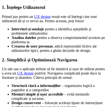
1. Înțelege Utilizatorul
Primul pas pentru un
UX design
reușit este să înțelegi cine sunt
utilizatorii tăi și ce nevoi au. Pentru aceasta, poți folosi:
Interviuri și sondaje
pentru a identifica așteptările și
problemele utilizatorilor.
Analiza datelor
pentru a observa comportamentul acestora pe
platforma ta.
Crearea de user personas
, adică reprezentări fictive ale
utilizatorilor tipici, pentru a ghida deciziile de design.
2. Simplifică și Optimizează Navigarea
Un site sau o aplicație trebuie să fie intuitivă și ușor de utilizat pentru
a avea un
UX design
potrivit. Navigarea complicată poate duce la
frustrare și abandon. Câteva principii de urmat:
Structură clară a informațiilor
– organizarea logică a
paginilor și a categoriilor.
Meniuri simple și ușor accesibile
– evită meniurile
complicate și ascunse.
Design consecvent
– folosește aceleași tipare de interacțiune