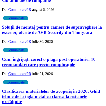
sau animale de companie
De:
ComunicarePR
august 6, 2026
Comunicate
Soluții de montaj pentru camere de supraveghere la
exterior, oferite de AVB Security din Timișoara
De:
ComunicarePR
iulie 30, 2026
Comunicate
Cum îngrijești corect o plagă post-operatorie: 10
recomandări care previn complicațiile
De:
ComunicarePR
iulie 21, 2026
Comunicate
Clasificarea materialelor de acoperiș în 2026: Ghid
tehnic de la țigla metalică clasică la sistemele
prefălțuite