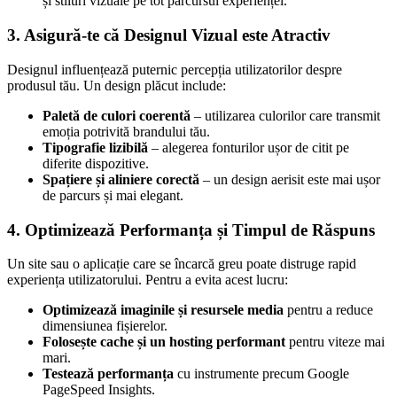
și stiluri vizuale pe tot parcursul experienței.
3. Asigură-te că Designul Vizual este Atractiv
Designul influențează puternic percepția utilizatorilor despre
produsul tău. Un design plăcut include:
Paletă de culori coerentă
– utilizarea culorilor care transmit
emoția potrivită brandului tău.
Tipografie lizibilă
– alegerea fonturilor ușor de citit pe
diferite dispozitive.
Spațiere și aliniere corectă
– un design aerisit este mai ușor
de parcurs și mai elegant.
4. Optimizează Performanța și Timpul de Răspuns
Un site sau o aplicație care se încarcă greu poate distruge rapid
experiența utilizatorului. Pentru a evita acest lucru:
Optimizează imaginile și resursele media
pentru a reduce
dimensiunea fișierelor.
Folosește cache și un hosting performant
pentru viteze mai
mari.
Testează performanța
cu instrumente precum Google
PageSpeed Insights.