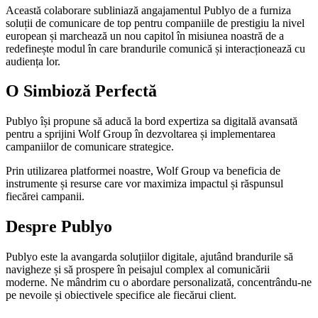
Această colaborare subliniază angajamentul Publyo de a furniza
soluții de comunicare de top pentru companiile de prestigiu la nivel
european și marchează un nou capitol în misiunea noastră de a
redefinește modul în care brandurile comunică și interacționează cu
audiența lor.
O Simbioză Perfectă
Publyo își propune să aducă la bord expertiza sa digitală avansată
pentru a sprijini Wolf Group în dezvoltarea și implementarea
campaniilor de comunicare strategice.
Prin utilizarea platformei noastre, Wolf Group va beneficia de
instrumente și resurse care vor maximiza impactul și răspunsul
fiecărei campanii.
Despre Publyo
Publyo este la avangarda soluțiilor digitale, ajutând brandurile să
navigheze și să prospere în peisajul complex al comunicării
moderne. Ne mândrim cu o abordare personalizată, concentrându-ne
pe nevoile și obiectivele specifice ale fiecărui client.