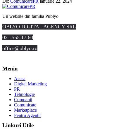
De:
ComunicarePR
ianuarie 22, 2024
Un website din familia Publyo
OBLYO DIGITAL AGENCY SRL
021.555.17.60
office@oblyo.ro
Meniu
Acasa
Digital Marketing
PR
Tehnologie
Companii
Comunicate
Marketplace
Pentru Agentii
Linkuri Utile