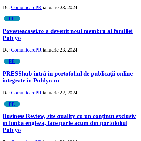
De:
ComunicarePR
ianuarie 23, 2024
PR
Povesteacasei.ro a devenit noul membru al familiei
Publyo
De:
ComunicarePR
ianuarie 23, 2024
PR
PRESShub intră în portofoliul de publicații online
integrate în Publyo.ro
De:
ComunicarePR
ianuarie 22, 2024
PR
Business Review, site quality cu un conținut exclusiv
în limba engleză, face parte acum din portofoliul
Publyo