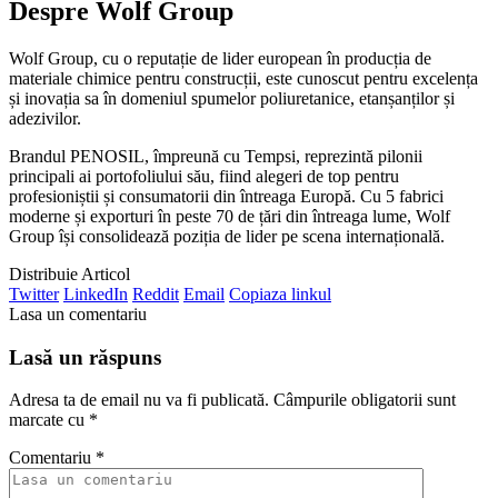
Despre Wolf Group
Wolf Group, cu o reputație de lider european în producția de
materiale chimice pentru construcții, este cunoscut pentru excelența
și inovația sa în domeniul spumelor poliuretanice, etanșanților și
adezivilor.
Brandul PENOSIL, împreună cu Tempsi, reprezintă pilonii
principali ai portofoliului său, fiind alegeri de top pentru
profesioniștii și consumatorii din întreaga Europă. Cu 5 fabrici
moderne și exporturi în peste 70 de țări din întreaga lume, Wolf
Group își consolidează poziția de lider pe scena internațională.
Distribuie Articol
Twitter
LinkedIn
Reddit
Email
Copiaza linkul
Lasa un comentariu
Lasă un răspuns
Adresa ta de email nu va fi publicată.
Câmpurile obligatorii sunt
marcate cu
*
Comentariu
*